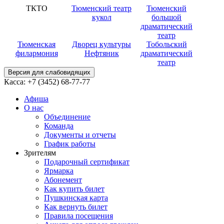
ТКТО
Тюменский театр
Тюменский
кукол
большой
драматический
театр
Тюменская
Дворец культуры
Тобольский
филармония
Нефтяник
драматический
театр
Версия для слабовидящих
Касса:
+7 (3452)
68-77-77
Афиша
О нас
Объединение
Команда
Документы и отчеты
График работы
Зрителям
Подарочный сертификат
Ярмарка
Абонемент
Как купить билет
Пушкинская карта
Как вернуть билет
Правила посещения