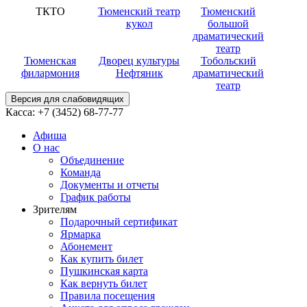
ТКТО
Тюменский театр
Тюменский
кукол
большой
драматический
театр
Тюменская
Дворец культуры
Тобольский
филармония
Нефтяник
драматический
театр
Версия для слабовидящих
Касса:
+7 (3452)
68-77-77
Афиша
О нас
Объединение
Команда
Документы и отчеты
График работы
Зрителям
Подарочный сертификат
Ярмарка
Абонемент
Как купить билет
Пушкинская карта
Как вернуть билет
Правила посещения