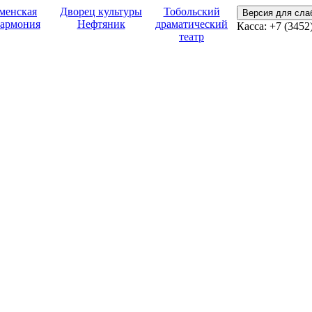
менская
Дворец культуры
Тобольский
Версия для сл
армония
Нефтяник
драматический
Касса:
+7 (3452
театр