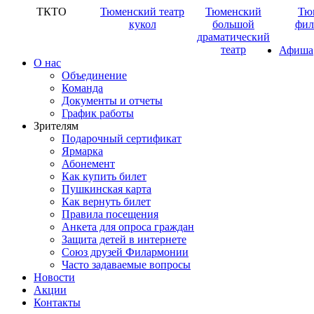
ТКТО
Тюменский театр
Тюменский
Тю
кукол
большой
фил
драматический
театр
Афиша
О нас
Объединение
Команда
Документы и отчеты
График работы
Зрителям
Подарочный сертификат
Ярмарка
Абонемент
Как купить билет
Пушкинская карта
Как вернуть билет
Правила посещения
Анкета для опроса граждан
Защита детей в интернете
Союз друзей Филармонии
Часто задаваемые вопросы
Новости
Акции
Контакты