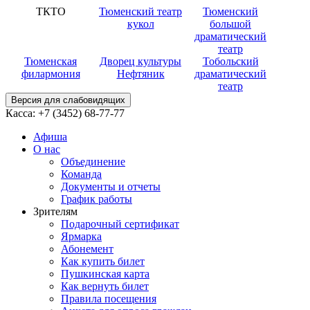
ТКТО
Тюменский театр
Тюменский
кукол
большой
драматический
театр
Тюменская
Дворец культуры
Тобольский
филармония
Нефтяник
драматический
театр
Версия для слабовидящих
Касса:
+7 (3452)
68-77-77
Афиша
О нас
Объединение
Команда
Документы и отчеты
График работы
Зрителям
Подарочный сертификат
Ярмарка
Абонемент
Как купить билет
Пушкинская карта
Как вернуть билет
Правила посещения