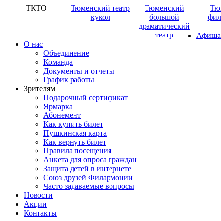
ТКТО
Тюменский театр
Тюменский
Тю
кукол
большой
фил
драматический
театр
Афиша
О нас
Объединение
Команда
Документы и отчеты
График работы
Зрителям
Подарочный сертификат
Ярмарка
Абонемент
Как купить билет
Пушкинская карта
Как вернуть билет
Правила посещения
Анкета для опроса граждан
Защита детей в интернете
Союз друзей Филармонии
Часто задаваемые вопросы
Новости
Акции
Контакты