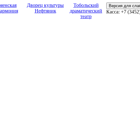
менская
Дворец культуры
Тобольский
Версия для сл
армония
Нефтяник
драматический
Касса:
+7 (3452
театр