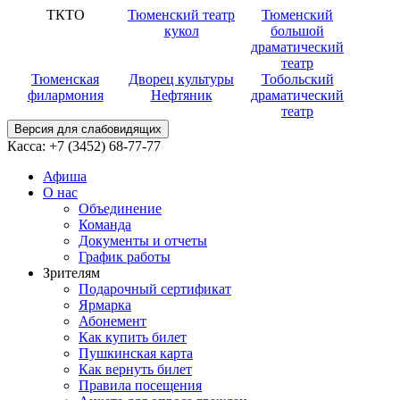
ТКТО
Тюменский театр
Тюменский
кукол
большой
драматический
театр
Тюменская
Дворец культуры
Тобольский
филармония
Нефтяник
драматический
театр
Версия для слабовидящих
Касса:
+7 (3452)
68-77-77
Афиша
О нас
Объединение
Команда
Документы и отчеты
График работы
Зрителям
Подарочный сертификат
Ярмарка
Абонемент
Как купить билет
Пушкинская карта
Как вернуть билет
Правила посещения