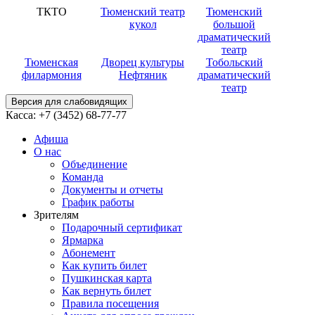
ТКТО
Тюменский театр
Тюменский
кукол
большой
драматический
театр
Тюменская
Дворец культуры
Тобольский
филармония
Нефтяник
драматический
театр
Версия для слабовидящих
Касса:
+7 (3452)
68-77-77
Афиша
О нас
Объединение
Команда
Документы и отчеты
График работы
Зрителям
Подарочный сертификат
Ярмарка
Абонемент
Как купить билет
Пушкинская карта
Как вернуть билет
Правила посещения