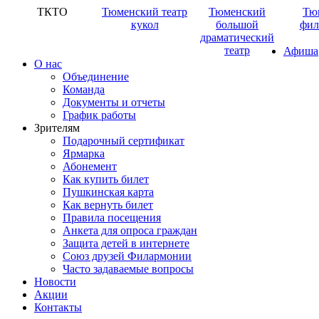
ТКТО
Тюменский театр
Тюменский
Тю
кукол
большой
фил
драматический
театр
Афиша
О нас
Объединение
Команда
Документы и отчеты
График работы
Зрителям
Подарочный сертификат
Ярмарка
Абонемент
Как купить билет
Пушкинская карта
Как вернуть билет
Правила посещения
Анкета для опроса граждан
Защита детей в интернете
Союз друзей Филармонии
Часто задаваемые вопросы
Новости
Акции
Контакты