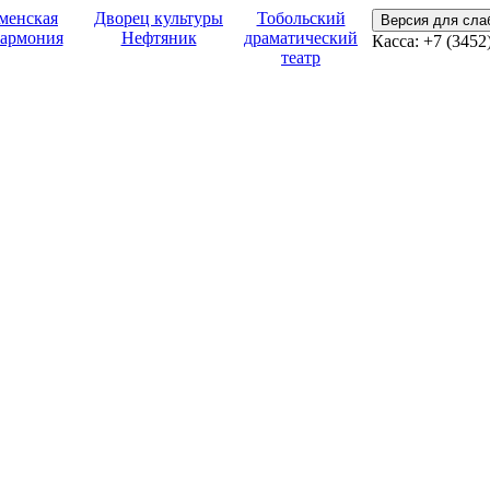
менская
Дворец культуры
Тобольский
Версия для сл
армония
Нефтяник
драматический
Касса:
+7 (3452
театр