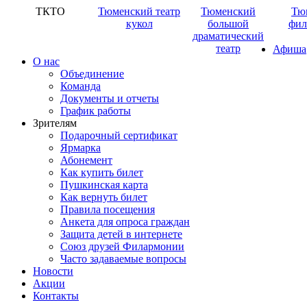
ТКТО
Тюменский театр
Тюменский
Тю
кукол
большой
фил
драматический
театр
Афиша
О нас
Объединение
Команда
Документы и отчеты
График работы
Зрителям
Подарочный сертификат
Ярмарка
Абонемент
Как купить билет
Пушкинская карта
Как вернуть билет
Правила посещения
Анкета для опроса граждан
Защита детей в интернете
Союз друзей Филармонии
Часто задаваемые вопросы
Новости
Акции
Контакты