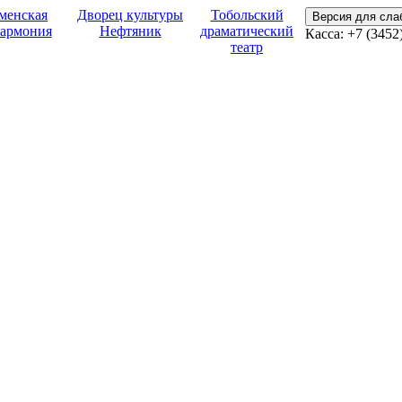
менская
Дворец культуры
Тобольский
Версия для сл
армония
Нефтяник
драматический
Касса:
+7 (3452
театр