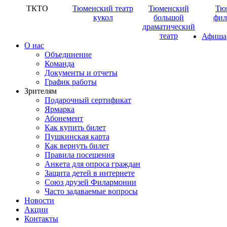
ТКТО
Тюменский театр
Тюменский
Тю
кукол
большой
фил
драматический
театр
Афиша
О нас
Объединение
Команда
Документы и отчеты
График работы
Зрителям
Подарочный сертификат
Ярмарка
Абонемент
Как купить билет
Пушкинская карта
Как вернуть билет
Правила посещения
Анкета для опроса граждан
Защита детей в интернете
Союз друзей Филармонии
Часто задаваемые вопросы
Новости
Акции
Контакты