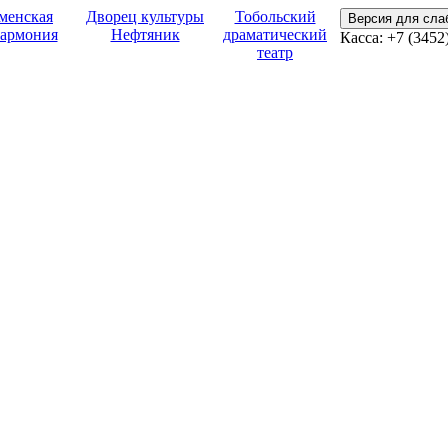
менская
Дворец культуры
Тобольский
Версия для сл
армония
Нефтяник
драматический
Касса:
+7 (3452
театр