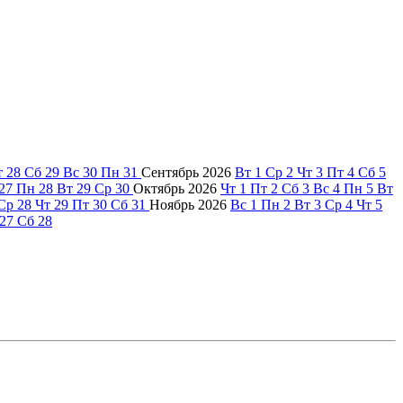
т
28
Сб
29
Вс
30
Пн
31
Сентябрь
2026
Вт
1
Ср
2
Чт
3
Пт
4
Сб
5
27
Пн
28
Вт
29
Ср
30
Октябрь
2026
Чт
1
Пт
2
Сб
3
Вс
4
Пн
5
Вт
Ср
28
Чт
29
Пт
30
Сб
31
Ноябрь
2026
Вс
1
Пн
2
Вт
3
Ср
4
Чт
5
27
Сб
28