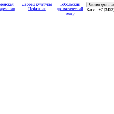
менская
Дворец культуры
Тобольский
Версия для сл
армония
Нефтяник
драматический
Касса:
+7 (3452
театр