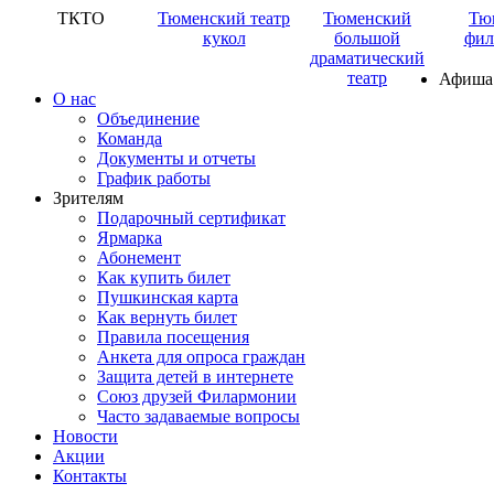
ТКТО
Тюменский театр
Тюменский
Тю
кукол
большой
фил
драматический
театр
Афиша
О нас
Объединение
Команда
Документы и отчеты
График работы
Зрителям
Подарочный сертификат
Ярмарка
Абонемент
Как купить билет
Пушкинская карта
Как вернуть билет
Правила посещения
Анкета для опроса граждан
Защита детей в интернете
Союз друзей Филармонии
Часто задаваемые вопросы
Новости
Акции
Контакты