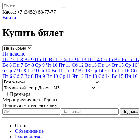
Касса:
+7 (3452)
68-77-77
Войти
Купить билет
На неделю
Пт
7
Сб
8
Вс
9
Пн
10
Вт
11
Ср
12
Чт
13
Пт
14
Сб
15
Вс
16
Пн
1
Вс
6
Пн
7
Вт
8
Ср
9
Чт
10
Пт
11
Сб
12
Вс
13
Пн
14
Вт
15
Ср
16
6
Ср
7
Чт
8
Пт
9
Сб
10
Вс
11
Пн
12
Вт
13
Ср
14
Чт
15
Пт
16
Сб
Пт
6
Сб
7
Вс
8
Пн
9
Вт
10
Ср
11
Чт
12
Пт
13
Сб
14
Вс
15
Пн
16
Премьера
Мероприятия не найдены
Подписаться на рассылку
О нас
Объединение
Руководство