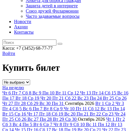
Анкета для опроса граждан
Защита детей в интернете
Союз друзей Филармонии
Часто задаваемые вопросы
Новости
Акции
Контакты
Касса:
+7 (3452)
68-77-77
Войти
Купить билет
На неделю
Чт
6
Пт
7
Сб
8
Вс
9
Пн
10
Вт
11
Ср
12
Чт
13
Пт
14
Сб
15
Вс
16
Пн
17
Вт
18
Ср
19
Чт
20
Пт
21
Сб
22
Вс
23
Пн
24
Вт
25
Ср
26
Чт
27
Пт
28
Сб
29
Вс
30
Пн
31
Сентябрь
2026
Вт
1
Ср
2
Чт
3
Пт
4
Сб
5
Вс
6
Пн
7
Вт
8
Ср
9
Чт
10
Пт
11
Сб
12
Вс
13
Пн
14
Вт
15
Ср
16
Чт
17
Пт
18
Сб
19
Вс
20
Пн
21
Вт
22
Ср
23
Чт
24
Пт
25
Сб
26
Вс
27
Пн
28
Вт
29
Ср
30
Октябрь
2026
Чт
1
Пт
2
Сб
3
Вс
4
Пн
5
Вт
6
Ср
7
Чт
8
Пт
9
Сб
10
Вс
11
Пн
12
Вт
13
Ср
14
Чт
15
Пт
16
Сб
17
Вс
18
Пн
19
Вт
20
Ср
21
Чт
22
Пт
23