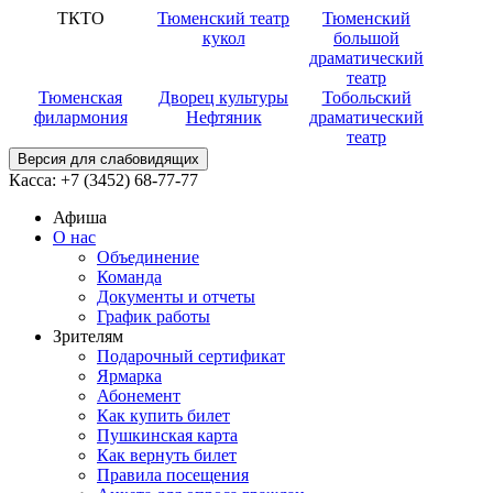
ТКТО
Тюменский театр
Тюменский
кукол
большой
драматический
театр
Тюменская
Дворец культуры
Тобольский
филармония
Нефтяник
драматический
театр
Версия для слабовидящих
Касса:
+7 (3452)
68-77-77
Афиша
О нас
Объединение
Команда
Документы и отчеты
График работы
Зрителям
Подарочный сертификат
Ярмарка
Абонемент
Как купить билет
Пушкинская карта
Как вернуть билет
Правила посещения