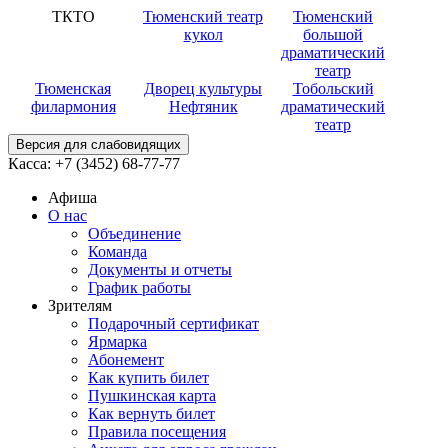
ТКТО
Тюменский театр
Тюменский
кукол
большой
драматический
театр
Тюменская
Дворец культуры
Тобольский
филармония
Нефтяник
драматический
театр
Версия для слабовидящих
Касса:
+7 (3452)
68-77-77
Афиша
О нас
Объединение
Команда
Документы и отчеты
График работы
Зрителям
Подарочный сертификат
Ярмарка
Абонемент
Как купить билет
Пушкинская карта
Как вернуть билет
Правила посещения