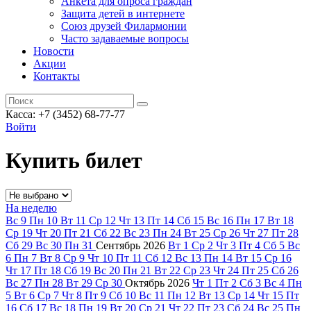
Анкета для опроса граждан
Защита детей в интернете
Союз друзей Филармонии
Часто задаваемые вопросы
Новости
Акции
Контакты
Касса:
+7 (3452)
68-77-77
Войти
Купить билет
На неделю
Вс
9
Пн
10
Вт
11
Ср
12
Чт
13
Пт
14
Сб
15
Вс
16
Пн
17
Вт
18
Ср
19
Чт
20
Пт
21
Сб
22
Вс
23
Пн
24
Вт
25
Ср
26
Чт
27
Пт
28
Сб
29
Вс
30
Пн
31
Сентябрь
2026
Вт
1
Ср
2
Чт
3
Пт
4
Сб
5
Вс
6
Пн
7
Вт
8
Ср
9
Чт
10
Пт
11
Сб
12
Вс
13
Пн
14
Вт
15
Ср
16
Чт
17
Пт
18
Сб
19
Вс
20
Пн
21
Вт
22
Ср
23
Чт
24
Пт
25
Сб
26
Вс
27
Пн
28
Вт
29
Ср
30
Октябрь
2026
Чт
1
Пт
2
Сб
3
Вс
4
Пн
5
Вт
6
Ср
7
Чт
8
Пт
9
Сб
10
Вс
11
Пн
12
Вт
13
Ср
14
Чт
15
Пт
16
Сб
17
Вс
18
Пн
19
Вт
20
Ср
21
Чт
22
Пт
23
Сб
24
Вс
25
Пн