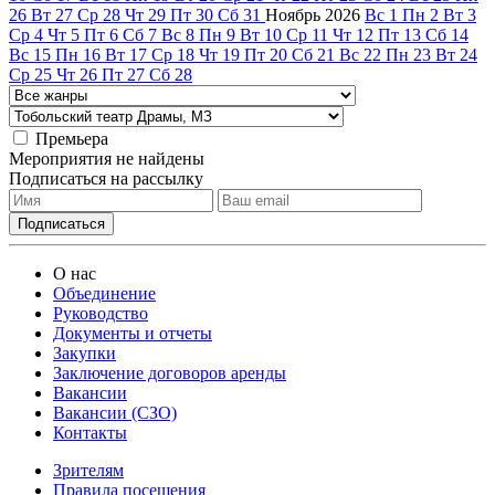
26
Вт
27
Ср
28
Чт
29
Пт
30
Сб
31
Ноябрь
2026
Вс
1
Пн
2
Вт
3
Ср
4
Чт
5
Пт
6
Сб
7
Вс
8
Пн
9
Вт
10
Ср
11
Чт
12
Пт
13
Сб
14
Вс
15
Пн
16
Вт
17
Ср
18
Чт
19
Пт
20
Сб
21
Вс
22
Пн
23
Вт
24
Ср
25
Чт
26
Пт
27
Сб
28
Премьера
Мероприятия не найдены
Подписаться на рассылку
О нас
Объединение
Руководство
Документы и отчеты
Закупки
Заключение договоров аренды
Вакансии
Вакансии (СЗО)
Контакты
Зрителям
Правила посещения