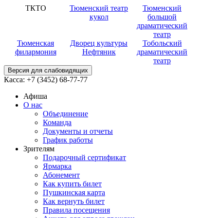
ТКТО
Тюменский театр
Тюменский
кукол
большой
драматический
театр
Тюменская
Дворец культуры
Тобольский
филармония
Нефтяник
драматический
театр
Версия для слабовидящих
Касса:
+7 (3452)
68-77-77
Афиша
О нас
Объединение
Команда
Документы и отчеты
График работы
Зрителям
Подарочный сертификат
Ярмарка
Абонемент
Как купить билет
Пушкинская карта
Как вернуть билет
Правила посещения