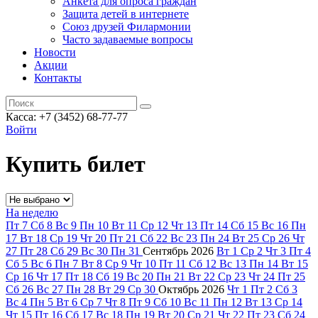
Анкета для опроса граждан
Защита детей в интернете
Союз друзей Филармонии
Часто задаваемые вопросы
Новости
Акции
Контакты
Касса:
+7 (3452)
68-77-77
Войти
Купить билет
На неделю
Пт
7
Сб
8
Вс
9
Пн
10
Вт
11
Ср
12
Чт
13
Пт
14
Сб
15
Вс
16
Пн
17
Вт
18
Ср
19
Чт
20
Пт
21
Сб
22
Вс
23
Пн
24
Вт
25
Ср
26
Чт
27
Пт
28
Сб
29
Вс
30
Пн
31
Сентябрь
2026
Вт
1
Ср
2
Чт
3
Пт
4
Сб
5
Вс
6
Пн
7
Вт
8
Ср
9
Чт
10
Пт
11
Сб
12
Вс
13
Пн
14
Вт
15
Ср
16
Чт
17
Пт
18
Сб
19
Вс
20
Пн
21
Вт
22
Ср
23
Чт
24
Пт
25
Сб
26
Вс
27
Пн
28
Вт
29
Ср
30
Октябрь
2026
Чт
1
Пт
2
Сб
3
Вс
4
Пн
5
Вт
6
Ср
7
Чт
8
Пт
9
Сб
10
Вс
11
Пн
12
Вт
13
Ср
14
Чт
15
Пт
16
Сб
17
Вс
18
Пн
19
Вт
20
Ср
21
Чт
22
Пт
23
Сб
24