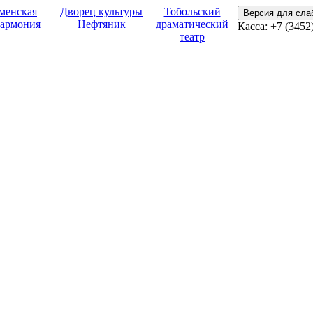
менская
Дворец культуры
Тобольский
Версия для сл
армония
Нефтяник
драматический
Касса:
+7 (3452
театр