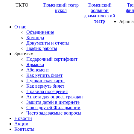
ТКТО
Тюменский театр
Тюменский
Тю
кукол
большой
фил
драматический
театр
Афиша
О нас
Объединение
Команда
Документы и отчеты
График работы
Зрителям
Подарочный сертификат
Ярмарка
Абонемент
Как купить билет
Пушкинская карта
Как вернуть билет
Правила посещения
Анкета для опроса граждан
Защита детей в интернете
Союз друзей Филармонии
Часто задаваемые вопросы
Новости
Акции
Контакты