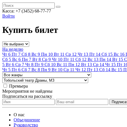
Касса:
+7 (3452)
68-77-77
Войти
Купить билет
На неделю
Чт
6
Пт
7
Сб
8
Вс
9
Пн
10
Вт
11
Ср
12
Чт
13
Пт
14
Сб
15
Вс
16
Сб
5
Вс
6
Пн
7
Вт
8
Ср
9
Чт
10
Пт
11
Сб
12
Вс
13
Пн
14
Вт
15
С
5
Вт
6
Ср
7
Чт
8
Пт
9
Сб
10
Вс
11
Пн
12
Вт
13
Ср
14
Чт
15
Пт
1
Чт
5
Пт
6
Сб
7
Вс
8
Пн
9
Вт
10
Ср
11
Чт
12
Пт
13
Сб
14
Вс
15
П
Премьера
Мероприятия не найдены
Подписаться на рассылку
О нас
Объединение
Руководство