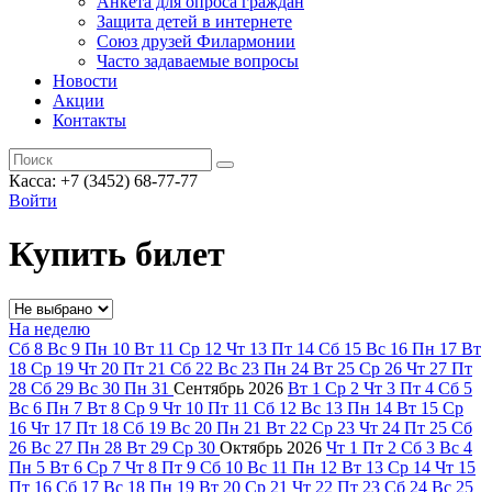
Анкета для опроса граждан
Защита детей в интернете
Союз друзей Филармонии
Часто задаваемые вопросы
Новости
Акции
Контакты
Касса:
+7 (3452)
68-77-77
Войти
Купить билет
На неделю
Сб
8
Вс
9
Пн
10
Вт
11
Ср
12
Чт
13
Пт
14
Сб
15
Вс
16
Пн
17
Вт
18
Ср
19
Чт
20
Пт
21
Сб
22
Вс
23
Пн
24
Вт
25
Ср
26
Чт
27
Пт
28
Сб
29
Вс
30
Пн
31
Сентябрь
2026
Вт
1
Ср
2
Чт
3
Пт
4
Сб
5
Вс
6
Пн
7
Вт
8
Ср
9
Чт
10
Пт
11
Сб
12
Вс
13
Пн
14
Вт
15
Ср
16
Чт
17
Пт
18
Сб
19
Вс
20
Пн
21
Вт
22
Ср
23
Чт
24
Пт
25
Сб
26
Вс
27
Пн
28
Вт
29
Ср
30
Октябрь
2026
Чт
1
Пт
2
Сб
3
Вс
4
Пн
5
Вт
6
Ср
7
Чт
8
Пт
9
Сб
10
Вс
11
Пн
12
Вт
13
Ср
14
Чт
15
Пт
16
Сб
17
Вс
18
Пн
19
Вт
20
Ср
21
Чт
22
Пт
23
Сб
24
Вс
25