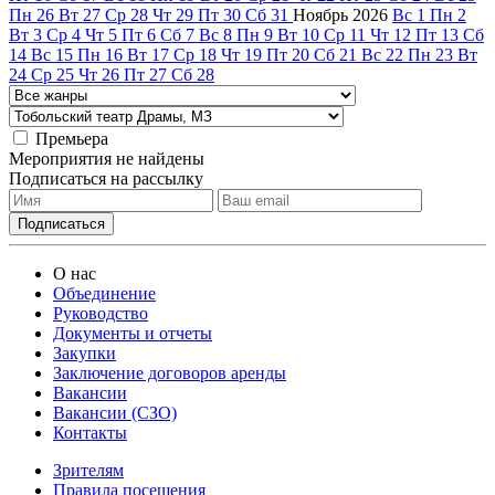
Пн
26
Вт
27
Ср
28
Чт
29
Пт
30
Сб
31
Ноябрь
2026
Вс
1
Пн
2
Вт
3
Ср
4
Чт
5
Пт
6
Сб
7
Вс
8
Пн
9
Вт
10
Ср
11
Чт
12
Пт
13
Сб
14
Вс
15
Пн
16
Вт
17
Ср
18
Чт
19
Пт
20
Сб
21
Вс
22
Пн
23
Вт
24
Ср
25
Чт
26
Пт
27
Сб
28
Премьера
Мероприятия не найдены
Подписаться на рассылку
О нас
Объединение
Руководство
Документы и отчеты
Закупки
Заключение договоров аренды
Вакансии
Вакансии (СЗО)
Контакты
Зрителям
Правила посещения