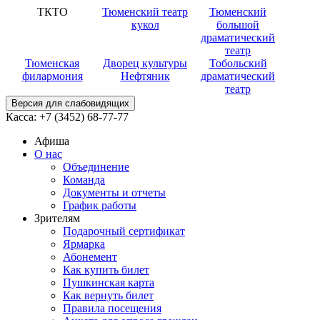
ТКТО
Тюменский театр
Тюменский
кукол
большой
драматический
театр
Тюменская
Дворец культуры
Тобольский
филармония
Нефтяник
драматический
театр
Версия для слабовидящих
Касса:
+7 (3452)
68-77-77
Афиша
О нас
Объединение
Команда
Документы и отчеты
График работы
Зрителям
Подарочный сертификат
Ярмарка
Абонемент
Как купить билет
Пушкинская карта
Как вернуть билет
Правила посещения