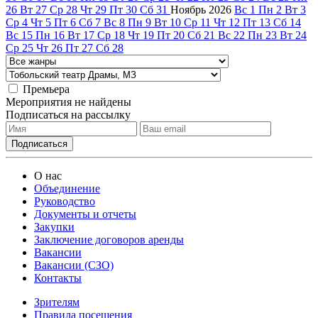
26
Вт
27
Ср
28
Чт
29
Пт
30
Сб
31
Ноябрь
2026
Вс
1
Пн
2
Вт
3
Ср
4
Чт
5
Пт
6
Сб
7
Вс
8
Пн
9
Вт
10
Ср
11
Чт
12
Пт
13
Сб
14
Вс
15
Пн
16
Вт
17
Ср
18
Чт
19
Пт
20
Сб
21
Вс
22
Пн
23
Вт
24
Ср
25
Чт
26
Пт
27
Сб
28
Премьера
Мероприятия не найдены
Подписаться на рассылку
О нас
Объединение
Руководство
Документы и отчеты
Закупки
Заключение договоров аренды
Вакансии
Вакансии (СЗО)
Контакты
Зрителям
Правила посещения