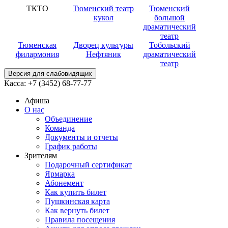
ТКТО
Тюменский театр
Тюменский
кукол
большой
драматический
театр
Тюменская
Дворец культуры
Тобольский
филармония
Нефтяник
драматический
театр
Версия для слабовидящих
Касса:
+7 (3452)
68-77-77
Афиша
О нас
Объединение
Команда
Документы и отчеты
График работы
Зрителям
Подарочный сертификат
Ярмарка
Абонемент
Как купить билет
Пушкинская карта
Как вернуть билет
Правила посещения