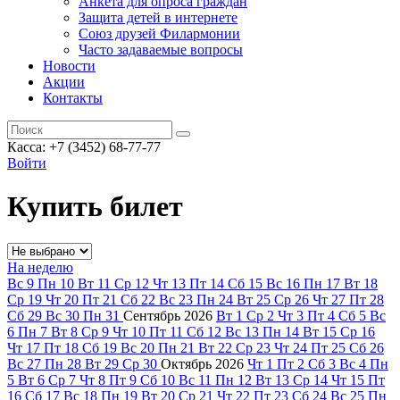
Анкета для опроса граждан
Защита детей в интернете
Союз друзей Филармонии
Часто задаваемые вопросы
Новости
Акции
Контакты
Касса:
+7 (3452)
68-77-77
Войти
Купить билет
На неделю
Вс
9
Пн
10
Вт
11
Ср
12
Чт
13
Пт
14
Сб
15
Вс
16
Пн
17
Вт
18
Ср
19
Чт
20
Пт
21
Сб
22
Вс
23
Пн
24
Вт
25
Ср
26
Чт
27
Пт
28
Сб
29
Вс
30
Пн
31
Сентябрь
2026
Вт
1
Ср
2
Чт
3
Пт
4
Сб
5
Вс
6
Пн
7
Вт
8
Ср
9
Чт
10
Пт
11
Сб
12
Вс
13
Пн
14
Вт
15
Ср
16
Чт
17
Пт
18
Сб
19
Вс
20
Пн
21
Вт
22
Ср
23
Чт
24
Пт
25
Сб
26
Вс
27
Пн
28
Вт
29
Ср
30
Октябрь
2026
Чт
1
Пт
2
Сб
3
Вс
4
Пн
5
Вт
6
Ср
7
Чт
8
Пт
9
Сб
10
Вс
11
Пн
12
Вт
13
Ср
14
Чт
15
Пт
16
Сб
17
Вс
18
Пн
19
Вт
20
Ср
21
Чт
22
Пт
23
Сб
24
Вс
25
Пн