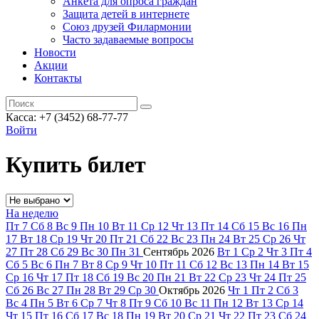
Анкета для опроса граждан
Защита детей в интернете
Союз друзей Филармонии
Часто задаваемые вопросы
Новости
Акции
Контакты
Касса:
+7 (3452)
68-77-77
Войти
Купить билет
На неделю
Пт
7
Сб
8
Вс
9
Пн
10
Вт
11
Ср
12
Чт
13
Пт
14
Сб
15
Вс
16
Пн
17
Вт
18
Ср
19
Чт
20
Пт
21
Сб
22
Вс
23
Пн
24
Вт
25
Ср
26
Чт
27
Пт
28
Сб
29
Вс
30
Пн
31
Сентябрь
2026
Вт
1
Ср
2
Чт
3
Пт
4
Сб
5
Вс
6
Пн
7
Вт
8
Ср
9
Чт
10
Пт
11
Сб
12
Вс
13
Пн
14
Вт
15
Ср
16
Чт
17
Пт
18
Сб
19
Вс
20
Пн
21
Вт
22
Ср
23
Чт
24
Пт
25
Сб
26
Вс
27
Пн
28
Вт
29
Ср
30
Октябрь
2026
Чт
1
Пт
2
Сб
3
Вс
4
Пн
5
Вт
6
Ср
7
Чт
8
Пт
9
Сб
10
Вс
11
Пн
12
Вт
13
Ср
14
Чт
15
Пт
16
Сб
17
Вс
18
Пн
19
Вт
20
Ср
21
Чт
22
Пт
23
Сб
24