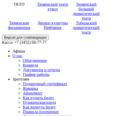
ТКТО
Тюменский театр
Тюменский
кукол
большой
драматический
театр
Тюменская
Дворец культуры
Тобольский
филармония
Нефтяник
драматический
театр
Версия для слабовидящих
Касса:
+7 (3452)
68-77-77
Афиша
О нас
Объединение
Команда
Документы и отчеты
График работы
Зрителям
Подарочный сертификат
Ярмарка
Абонемент
Как купить билет
Пушкинская карта
Как вернуть билет
Правила посещения