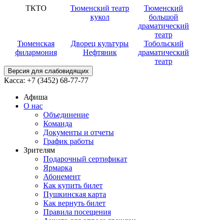
ТКТО
Тюменский театр
Тюменский
кукол
большой
драматический
театр
Тюменская
Дворец культуры
Тобольский
филармония
Нефтяник
драматический
театр
Версия для слабовидящих
Касса:
+7 (3452)
68-77-77
Афиша
О нас
Объединение
Команда
Документы и отчеты
График работы
Зрителям
Подарочный сертификат
Ярмарка
Абонемент
Как купить билет
Пушкинская карта
Как вернуть билет
Правила посещения