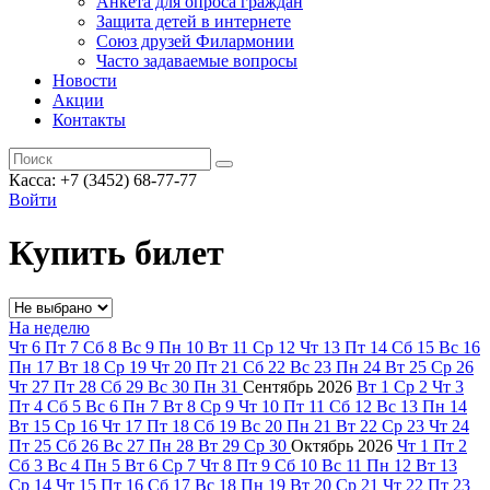
Анкета для опроса граждан
Защита детей в интернете
Союз друзей Филармонии
Часто задаваемые вопросы
Новости
Акции
Контакты
Касса:
+7 (3452)
68-77-77
Войти
Купить билет
На неделю
Чт
6
Пт
7
Сб
8
Вс
9
Пн
10
Вт
11
Ср
12
Чт
13
Пт
14
Сб
15
Вс
16
Пн
17
Вт
18
Ср
19
Чт
20
Пт
21
Сб
22
Вс
23
Пн
24
Вт
25
Ср
26
Чт
27
Пт
28
Сб
29
Вс
30
Пн
31
Сентябрь
2026
Вт
1
Ср
2
Чт
3
Пт
4
Сб
5
Вс
6
Пн
7
Вт
8
Ср
9
Чт
10
Пт
11
Сб
12
Вс
13
Пн
14
Вт
15
Ср
16
Чт
17
Пт
18
Сб
19
Вс
20
Пн
21
Вт
22
Ср
23
Чт
24
Пт
25
Сб
26
Вс
27
Пн
28
Вт
29
Ср
30
Октябрь
2026
Чт
1
Пт
2
Сб
3
Вс
4
Пн
5
Вт
6
Ср
7
Чт
8
Пт
9
Сб
10
Вс
11
Пн
12
Вт
13
Ср
14
Чт
15
Пт
16
Сб
17
Вс
18
Пн
19
Вт
20
Ср
21
Чт
22
Пт
23