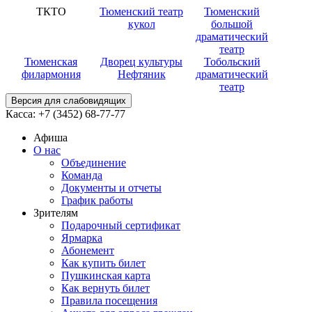
ТКТО
Тюменский театр
Тюменский
кукол
большой
драматический
театр
Тюменская
Дворец культуры
Тобольский
филармония
Нефтяник
драматический
театр
Версия для слабовидящих
Касса:
+7 (3452)
68-77-77
Афиша
О нас
Объединение
Команда
Документы и отчеты
График работы
Зрителям
Подарочный сертификат
Ярмарка
Абонемент
Как купить билет
Пушкинская карта
Как вернуть билет
Правила посещения