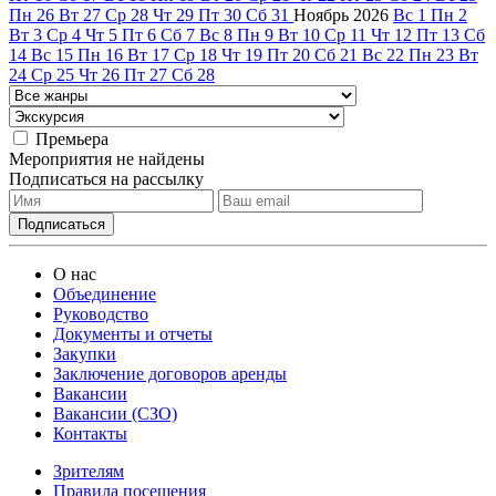
Пн
26
Вт
27
Ср
28
Чт
29
Пт
30
Сб
31
Ноябрь
2026
Вс
1
Пн
2
Вт
3
Ср
4
Чт
5
Пт
6
Сб
7
Вс
8
Пн
9
Вт
10
Ср
11
Чт
12
Пт
13
Сб
14
Вс
15
Пн
16
Вт
17
Ср
18
Чт
19
Пт
20
Сб
21
Вс
22
Пн
23
Вт
24
Ср
25
Чт
26
Пт
27
Сб
28
Премьера
Мероприятия не найдены
Подписаться на рассылку
О нас
Объединение
Руководство
Документы и отчеты
Закупки
Заключение договоров аренды
Вакансии
Вакансии (СЗО)
Контакты
Зрителям
Правила посещения