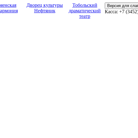
менская
Дворец культуры
Тобольский
Версия для сл
армония
Нефтяник
драматический
Касса:
+7 (3452
театр