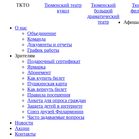
ТКТО
Тюменский театр
Тюменский
Тю
кукол
большой
фил
драматический
театр
Афиша
О нас
Объединение
Команда
Документы и отчеты
График работы
Зрителям
Подарочный сертификат
Ярмарка
Абонемент
Как купить билет
Пушкинская карта
Как вернуть билет
Правила посещения
Анкета для опроса граждан
Защита детей в интернете
Союз друзей Филармонии
Часто задаваемые вопросы
Новости
Акции
Контакты