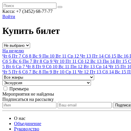
Касса:
+7 (3452)
68-77-77
Войти
Купить билет
На неделю
Чт
6
Пт
7
Сб
8
Вс
9
Пн
10
Вт
11
Ср
12
Чт
13
Пт
14
Сб
15
Вс
16
Сб
5
Вс
6
Пн
7
Вт
8
Ср
9
Чт
10
Пт
11
Сб
12
Вс
13
Пн
14
Вт
15
С
5
Вт
6
Ср
7
Чт
8
Пт
9
Сб
10
Вс
11
Пн
12
Вт
13
Ср
14
Чт
15
Пт
1
Чт
5
Пт
6
Сб
7
Вс
8
Пн
9
Вт
10
Ср
11
Чт
12
Пт
13
Сб
14
Вс
15
П
Премьера
Мероприятия не найдены
Подписаться на рассылку
О нас
Объединение
Руководство