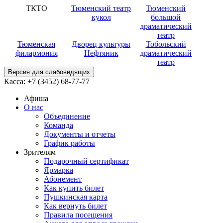
ТКТО
Тюменский театр
Тюменский
кукол
большой
драматический
театр
Тюменская
Дворец культуры
Тобольский
филармония
Нефтяник
драматический
театр
Версия для слабовидящих
Касса:
+7 (3452)
68-77-77
Афиша
О нас
Объединение
Команда
Документы и отчеты
График работы
Зрителям
Подарочный сертификат
Ярмарка
Абонемент
Как купить билет
Пушкинская карта
Как вернуть билет
Правила посещения