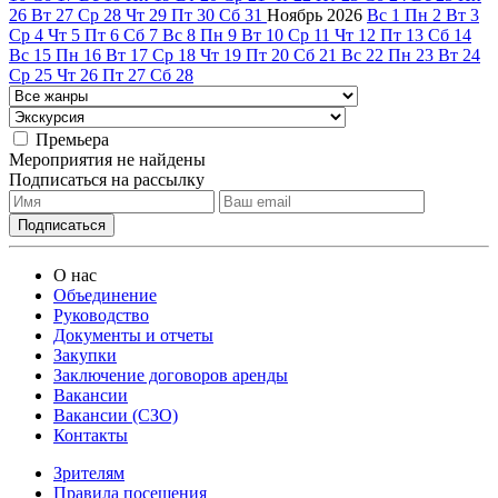
26
Вт
27
Ср
28
Чт
29
Пт
30
Сб
31
Ноябрь
2026
Вс
1
Пн
2
Вт
3
Ср
4
Чт
5
Пт
6
Сб
7
Вс
8
Пн
9
Вт
10
Ср
11
Чт
12
Пт
13
Сб
14
Вс
15
Пн
16
Вт
17
Ср
18
Чт
19
Пт
20
Сб
21
Вс
22
Пн
23
Вт
24
Ср
25
Чт
26
Пт
27
Сб
28
Премьера
Мероприятия не найдены
Подписаться на рассылку
О нас
Объединение
Руководство
Документы и отчеты
Закупки
Заключение договоров аренды
Вакансии
Вакансии (СЗО)
Контакты
Зрителям
Правила посещения