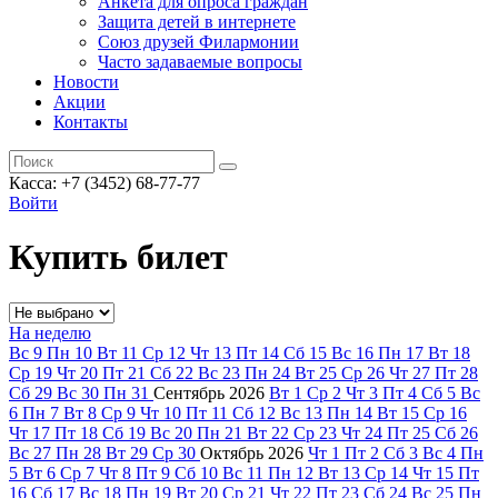
Анкета для опроса граждан
Защита детей в интернете
Союз друзей Филармонии
Часто задаваемые вопросы
Новости
Акции
Контакты
Касса:
+7 (3452)
68-77-77
Войти
Купить билет
На неделю
Вс
9
Пн
10
Вт
11
Ср
12
Чт
13
Пт
14
Сб
15
Вс
16
Пн
17
Вт
18
Ср
19
Чт
20
Пт
21
Сб
22
Вс
23
Пн
24
Вт
25
Ср
26
Чт
27
Пт
28
Сб
29
Вс
30
Пн
31
Сентябрь
2026
Вт
1
Ср
2
Чт
3
Пт
4
Сб
5
Вс
6
Пн
7
Вт
8
Ср
9
Чт
10
Пт
11
Сб
12
Вс
13
Пн
14
Вт
15
Ср
16
Чт
17
Пт
18
Сб
19
Вс
20
Пн
21
Вт
22
Ср
23
Чт
24
Пт
25
Сб
26
Вс
27
Пн
28
Вт
29
Ср
30
Октябрь
2026
Чт
1
Пт
2
Сб
3
Вс
4
Пн
5
Вт
6
Ср
7
Чт
8
Пт
9
Сб
10
Вс
11
Пн
12
Вт
13
Ср
14
Чт
15
Пт
16
Сб
17
Вс
18
Пн
19
Вт
20
Ср
21
Чт
22
Пт
23
Сб
24
Вс
25
Пн