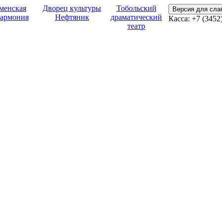
менская
Дворец культуры
Тобольский
Версия для сл
армония
Нефтяник
драматический
Касса:
+7 (3452
театр