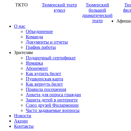
ТКТО
Тюменский театр
Тюменский
Тю
кукол
большой
фил
драматический
театр
Афиша
О нас
Объединение
Команда
Документы и отчеты
График работы
Зрителям
Подарочный сертификат
Ярмарка
Абонемент
Как купить билет
Пушкинская карта
Как вернуть билет
Правила посещения
Анкета для опроса граждан
Защита детей в интернете
Союз друзей Филармонии
Часто задаваемые вопросы
Новости
Акции
Контакты