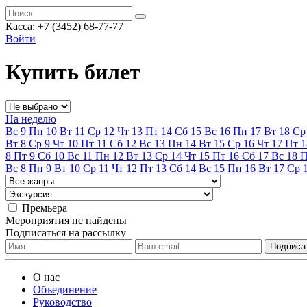
Касса:
+7 (3452)
68-77-77
Войти
Купить билет
На неделю
Вс
9
Пн
10
Вт
11
Ср
12
Чт
13
Пт
14
Сб
15
Вс
16
Пн
17
Вт
18
Ср
Вт
8
Ср
9
Чт
10
Пт
11
Сб
12
Вс
13
Пн
14
Вт
15
Ср
16
Чт
17
Пт
1
8
Пт
9
Сб
10
Вс
11
Пн
12
Вт
13
Ср
14
Чт
15
Пт
16
Сб
17
Вс
18
Вс
8
Пн
9
Вт
10
Ср
11
Чт
12
Пт
13
Сб
14
Вс
15
Пн
16
Вт
17
Ср
Премьера
Мероприятия не найдены
Подписаться на рассылку
О нас
Объединение
Руководство