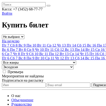
Касса:
+7 (3452)
68-77-77
Войти
Купить билет
На неделю
Пт
7
Сб
8
Вс
9
Пн
10
Вт
11
Ср
12
Чт
13
Пт
14
Сб
15
Вс
16
Пн
1
Вс
6
Пн
7
Вт
8
Ср
9
Чт
10
Пт
11
Сб
12
Вс
13
Пн
14
Вт
15
Ср
16
6
Ср
7
Чт
8
Пт
9
Сб
10
Вс
11
Пн
12
Вт
13
Ср
14
Чт
15
Пт
16
Сб
Пт
6
Сб
7
Вс
8
Пн
9
Вт
10
Ср
11
Чт
12
Пт
13
Сб
14
Вс
15
Пн
16
Премьера
Мероприятия не найдены
Подписаться на рассылку
О нас
Объединение
Руководство