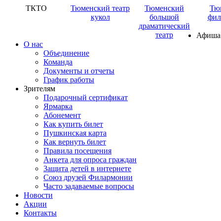
ТКТО
Тюменский театр
Тюменский
Тю
кукол
большой
фил
драматический
театр
Афиша
О нас
Объединение
Команда
Документы и отчеты
График работы
Зрителям
Подарочный сертификат
Ярмарка
Абонемент
Как купить билет
Пушкинская карта
Как вернуть билет
Правила посещения
Анкета для опроса граждан
Защита детей в интернете
Союз друзей Филармонии
Часто задаваемые вопросы
Новости
Акции
Контакты