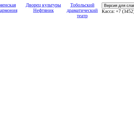
менская
Дворец культуры
Тобольский
Версия для сл
армония
Нефтяник
драматический
Касса:
+7 (3452
театр