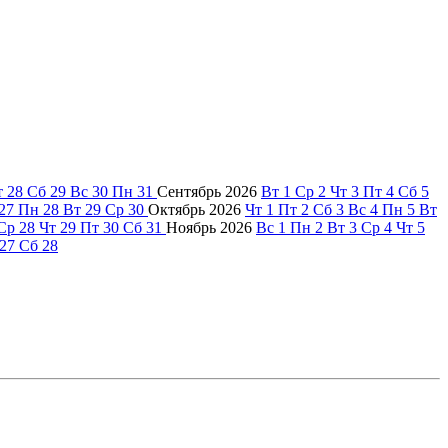
т
28
Сб
29
Вс
30
Пн
31
Сентябрь
2026
Вт
1
Ср
2
Чт
3
Пт
4
Сб
5
27
Пн
28
Вт
29
Ср
30
Октябрь
2026
Чт
1
Пт
2
Сб
3
Вс
4
Пн
5
Вт
Ср
28
Чт
29
Пт
30
Сб
31
Ноябрь
2026
Вс
1
Пн
2
Вт
3
Ср
4
Чт
5
27
Сб
28