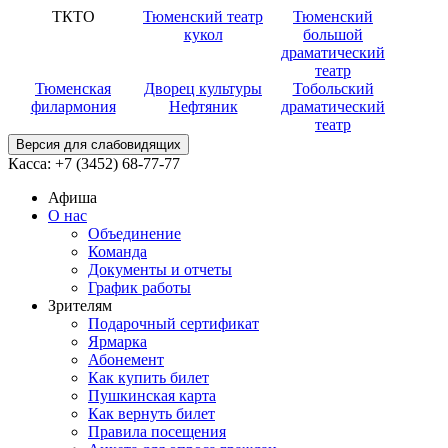
ТКТО
Тюменский театр
Тюменский
кукол
большой
драматический
театр
Тюменская
Дворец культуры
Тобольский
филармония
Нефтяник
драматический
театр
Версия для слабовидящих
Касса:
+7 (3452)
68-77-77
Афиша
О нас
Объединение
Команда
Документы и отчеты
График работы
Зрителям
Подарочный сертификат
Ярмарка
Абонемент
Как купить билет
Пушкинская карта
Как вернуть билет
Правила посещения