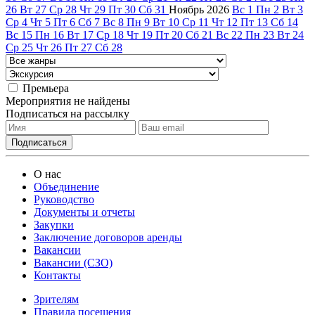
26
Вт
27
Ср
28
Чт
29
Пт
30
Сб
31
Ноябрь
2026
Вс
1
Пн
2
Вт
3
Ср
4
Чт
5
Пт
6
Сб
7
Вс
8
Пн
9
Вт
10
Ср
11
Чт
12
Пт
13
Сб
14
Вс
15
Пн
16
Вт
17
Ср
18
Чт
19
Пт
20
Сб
21
Вс
22
Пн
23
Вт
24
Ср
25
Чт
26
Пт
27
Сб
28
Премьера
Мероприятия не найдены
Подписаться на рассылку
О нас
Объединение
Руководство
Документы и отчеты
Закупки
Заключение договоров аренды
Вакансии
Вакансии (СЗО)
Контакты
Зрителям
Правила посещения