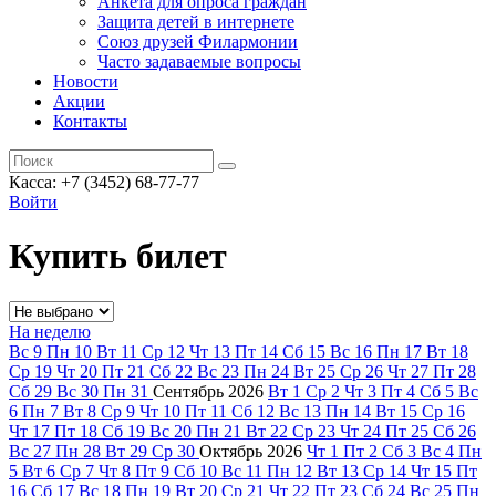
Анкета для опроса граждан
Защита детей в интернете
Союз друзей Филармонии
Часто задаваемые вопросы
Новости
Акции
Контакты
Касса:
+7 (3452)
68-77-77
Войти
Купить билет
На неделю
Вс
9
Пн
10
Вт
11
Ср
12
Чт
13
Пт
14
Сб
15
Вс
16
Пн
17
Вт
18
Ср
19
Чт
20
Пт
21
Сб
22
Вс
23
Пн
24
Вт
25
Ср
26
Чт
27
Пт
28
Сб
29
Вс
30
Пн
31
Сентябрь
2026
Вт
1
Ср
2
Чт
3
Пт
4
Сб
5
Вс
6
Пн
7
Вт
8
Ср
9
Чт
10
Пт
11
Сб
12
Вс
13
Пн
14
Вт
15
Ср
16
Чт
17
Пт
18
Сб
19
Вс
20
Пн
21
Вт
22
Ср
23
Чт
24
Пт
25
Сб
26
Вс
27
Пн
28
Вт
29
Ср
30
Октябрь
2026
Чт
1
Пт
2
Сб
3
Вс
4
Пн
5
Вт
6
Ср
7
Чт
8
Пт
9
Сб
10
Вс
11
Пн
12
Вт
13
Ср
14
Чт
15
Пт
16
Сб
17
Вс
18
Пн
19
Вт
20
Ср
21
Чт
22
Пт
23
Сб
24
Вс
25
Пн