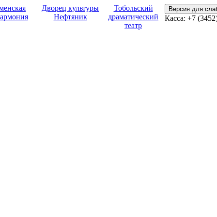
менская
Дворец культуры
Тобольский
Версия для сл
армония
Нефтяник
драматический
Касса:
+7 (3452
театр