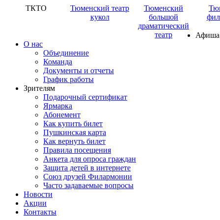
ТКТО
Тюменский театр
Тюменский
Тю
кукол
большой
фил
драматический
театр
Афиша
О нас
Объединение
Команда
Документы и отчеты
График работы
Зрителям
Подарочный сертификат
Ярмарка
Абонемент
Как купить билет
Пушкинская карта
Как вернуть билет
Правила посещения
Анкета для опроса граждан
Защита детей в интернете
Союз друзей Филармонии
Часто задаваемые вопросы
Новости
Акции
Контакты