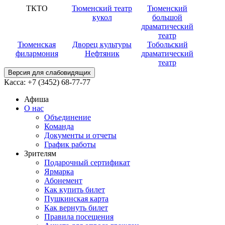
ТКТО
Тюменский театр
Тюменский
кукол
большой
драматический
театр
Тюменская
Дворец культуры
Тобольский
филармония
Нефтяник
драматический
театр
Версия для слабовидящих
Касса:
+7 (3452)
68-77-77
Афиша
О нас
Объединение
Команда
Документы и отчеты
График работы
Зрителям
Подарочный сертификат
Ярмарка
Абонемент
Как купить билет
Пушкинская карта
Как вернуть билет
Правила посещения