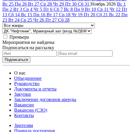
Вс
25
Пн
26
Вт
27
Ср
28
Чт
29
Пт
30
Сб
31
Ноябрь
2026
Вс
1
Пн
2
Вт
3
Ср
4
Чт
5
Пт
6
Сб
7
Вс
8
Пн
9
Вт
10
Ср
11
Чт
12
Пт
13
Сб
14
Вс
15
Пн
16
Вт
17
Ср
18
Чт
19
Пт
20
Сб
21
Вс
22
Пн
23
Вт
24
Ср
25
Чт
26
Пт
27
Сб
28
Премьера
Мероприятия не найдены
Подписаться на рассылку
О нас
Объединение
Руководство
Документы и отчеты
Закупки
Заключение договоров аренды
Вакансии
Вакансии (СЗО)
Контакты
Зрителям
Правила посещения