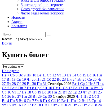
Анкета для опроса граждан
Защита детей в интернете
Союз друзей Филармонии
Часто задаваемые вопросы
Новости
Акции
Контакты
Касса:
+7 (3452)
68-77-77
Войти
Купить билет
На неделю
Пт
7
Сб
8
Вс
9
Пн
10
Вт
11
Ср
12
Чт
13
Пт
14
Сб
15
Вс
16
Пн
17
Вт
18
Ср
19
Чт
20
Пт
21
Сб
22
Вс
23
Пн
24
Вт
25
Ср
26
Чт
27
Пт
28
Сб
29
Вс
30
Пн
31
Сентябрь
2026
Вт
1
Ср
2
Чт
3
Пт
4
Сб
5
Вс
6
Пн
7
Вт
8
Ср
9
Чт
10
Пт
11
Сб
12
Вс
13
Пн
14
Вт
15
Ср
16
Чт
17
Пт
18
Сб
19
Вс
20
Пн
21
Вт
22
Ср
23
Чт
24
Пт
25
Сб
26
Вс
27
Пн
28
Вт
29
Ср
30
Октябрь
2026
Чт
1
Пт
2
Сб
3
Вс
4
Пн
5
Вт
6
Ср
7
Чт
8
Пт
9
Сб
10
Вс
11
Пн
12
Вт
13
Ср
14
Чт
15
Пт
16
Сб
17
Вс
18
Пн
19
Вт
20
Ср
21
Чт
22
Пт
23
Сб
24