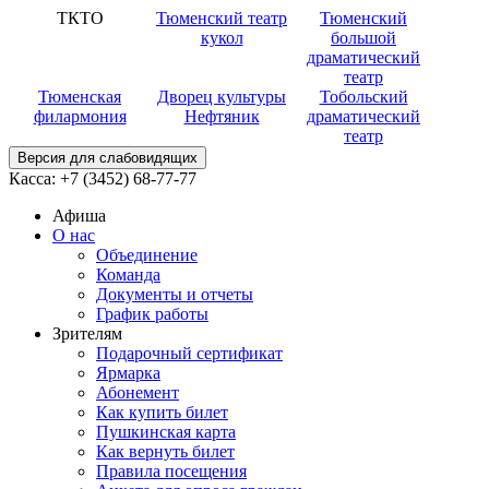
ТКТО
Тюменский театр
Тюменский
кукол
большой
драматический
театр
Тюменская
Дворец культуры
Тобольский
филармония
Нефтяник
драматический
театр
Версия для слабовидящих
Касса:
+7 (3452)
68-77-77
Афиша
О нас
Объединение
Команда
Документы и отчеты
График работы
Зрителям
Подарочный сертификат
Ярмарка
Абонемент
Как купить билет
Пушкинская карта
Как вернуть билет
Правила посещения