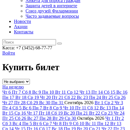
Анкета для опроса граждан
Защита детей в интернете
Союз друзей Филармонии
Часто задаваемые вопросы
Новости
Акции
Контакты
Касса:
+7 (3452)
68-77-77
Войти
Купить билет
На неделю
Чт
6
Пт
7
Сб
8
Вс
9
Пн
10
Вт
11
Ср
12
Чт
13
Пт
14
Сб
15
Вс
16
Пн
17
Вт
18
Ср
19
Чт
20
Пт
21
Сб
22
Вс
23
Пн
24
Вт
25
Ср
26
Чт
27
Пт
28
Сб
29
Вс
30
Пн
31
Сентябрь
2026
Вт
1
Ср
2
Чт
3
Пт
4
Сб
5
Вс
6
Пн
7
Вт
8
Ср
9
Чт
10
Пт
11
Сб
12
Вс
13
Пн
14
Вт
15
Ср
16
Чт
17
Пт
18
Сб
19
Вс
20
Пн
21
Вт
22
Ср
23
Чт
24
Пт
25
Сб
26
Вс
27
Пн
28
Вт
29
Ср
30
Октябрь
2026
Чт
1
Пт
2
Сб
3
Вс
4
Пн
5
Вт
6
Ср
7
Чт
8
Пт
9
Сб
10
Вс
11
Пн
12
Вт
13
Ср
14
Чт
15
Пт
16
Сб
17
Вс
18
Пн
19
Вт
20
Ср
21
Чт
22
Пт
23