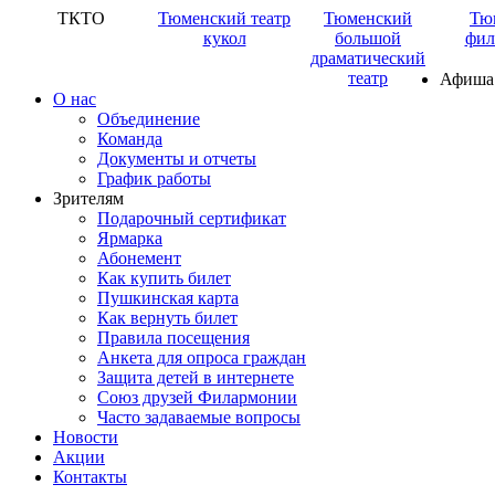
ТКТО
Тюменский театр
Тюменский
Тю
кукол
большой
фил
драматический
театр
Афиша
О нас
Объединение
Команда
Документы и отчеты
График работы
Зрителям
Подарочный сертификат
Ярмарка
Абонемент
Как купить билет
Пушкинская карта
Как вернуть билет
Правила посещения
Анкета для опроса граждан
Защита детей в интернете
Союз друзей Филармонии
Часто задаваемые вопросы
Новости
Акции
Контакты