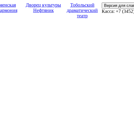
менская
Дворец культуры
Тобольский
Версия для сл
армония
Нефтяник
драматический
Касса:
+7 (3452
театр