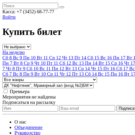
Касса:
+7 (3452)
68-77-77
Войти
Купить билет
На неделю
Сб
8
Вс
9
Пн
10
Вт
11
Ср
12
Чт
13
Пт
14
Сб
15
Вс
16
Пн
17
Вт
Пн
7
Вт
8
Ср
9
Чт
10
Пт
11
Сб
12
Вс
13
Пн
14
Вт
15
Ср
16
Чт
1
7
Чт
8
Пт
9
Сб
10
Вс
11
Пн
12
Вт
13
Ср
14
Чт
15
Пт
16
Сб
17
Вс
Сб
7
Вс
8
Пн
9
Вт
10
Ср
11
Чт
12
Пт
13
Сб
14
Вс
15
Пн
16
Вт
1
Премьера
Мероприятия не найдены
Подписаться на рассылку
О нас
Объединение
Руководство