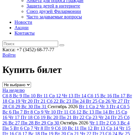
Анкета для опроса граждан
Защита детей в интернете
Союз друзей Филармонии
Часто задаваемые вопросы
Новости
Акции
Контакты
Касса:
+7 (3452)
68-77-77
Войти
Купить билет
На неделю
Сб
8
Вс
9
Пн
10
Вт
11
Ср
12
Чт
13
Пт
14
Сб
15
Вс
16
Пн
17
Вт
18
Ср
19
Чт
20
Пт
21
Сб
22
Вс
23
Пн
24
Вт
25
Ср
26
Чт
27
Пт
28
Сб
29
Вс
30
Пн
31
Сентябрь
2026
Вт
1
Ср
2
Чт
3
Пт
4
Сб
5
Вс
6
Пн
7
Вт
8
Ср
9
Чт
10
Пт
11
Сб
12
Вс
13
Пн
14
Вт
15
Ср
16
Чт
17
Пт
18
Сб
19
Вс
20
Пн
21
Вт
22
Ср
23
Чт
24
Пт
25
Сб
26
Вс
27
Пн
28
Вт
29
Ср
30
Октябрь
2026
Чт
1
Пт
2
Сб
3
Вс
4
Пн
5
Вт
6
Ср
7
Чт
8
Пт
9
Сб
10
Вс
11
Пн
12
Вт
13
Ср
14
Чт
15
Пт
16
Сб
17
Вс
18
Пн
19
Вт
20
Ср
21
Чт
22
Пт
23
Сб
24
Вс
25