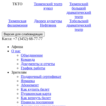
ТКТО
Тюменский театр
Тюменский
кукол
большой
драматический
театр
Тюменская
Дворец культуры
Тобольский
филармония
Нефтяник
драматический
театр
Версия для слабовидящих
Касса:
+7 (3452)
68-77-77
Афиша
О нас
Объединение
Команда
Документы и отчеты
График работы
Зрителям
Подарочный сертификат
Ярмарка
Абонемент
Как купить билет
Пушкинская карта
Как вернуть билет
Правила посещения