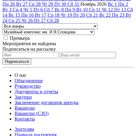
Пн
26
Вт
27
Ср
28
Чт
29
Пт
30
Сб
31
Ноябрь
2026
Вс
1
Пн
2
Вт
3
Ср
4
Чт
5
Пт
6
Сб
7
Вс
8
Пн
9
Вт
10
Ср
11
Чт
12
Пт
13
Сб
14
Вс
15
Пн
16
Вт
17
Ср
18
Чт
19
Пт
20
Сб
21
Вс
22
Пн
23
Вт
24
Ср
25
Чт
26
Пт
27
Сб
28
Премьера
Мероприятия не найдены
Подписаться на рассылку
О нас
Объединение
Руководство
Документы и отчеты
Закупки
Заключение договоров аренды
Вакансии
Вакансии (СЗО)
Контакты
Зрителям
Правила посещения