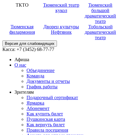
ТКТО
Тюменский театр
Тюменский
кукол
большой
драматический
театр
Тюменская
Дворец культуры
Тобольский
филармония
Нефтяник
драматический
театр
Версия для слабовидящих
Касса:
+7 (3452)
68-77-77
Афиша
О нас
Объединение
Команда
Документы и отчеты
График работы
Зрителям
Подарочный сертификат
Ярмарка
Абонемент
Как купить билет
Пушкинская карта
Как вернуть билет
Правила посещения