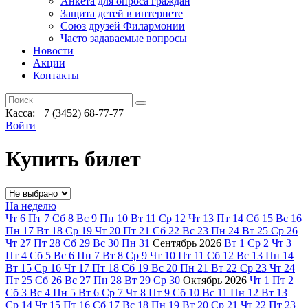
Анкета для опроса граждан
Защита детей в интернете
Союз друзей Филармонии
Часто задаваемые вопросы
Новости
Акции
Контакты
Касса:
+7 (3452)
68-77-77
Войти
Купить билет
На неделю
Чт
6
Пт
7
Сб
8
Вс
9
Пн
10
Вт
11
Ср
12
Чт
13
Пт
14
Сб
15
Вс
16
Пн
17
Вт
18
Ср
19
Чт
20
Пт
21
Сб
22
Вс
23
Пн
24
Вт
25
Ср
26
Чт
27
Пт
28
Сб
29
Вс
30
Пн
31
Сентябрь
2026
Вт
1
Ср
2
Чт
3
Пт
4
Сб
5
Вс
6
Пн
7
Вт
8
Ср
9
Чт
10
Пт
11
Сб
12
Вс
13
Пн
14
Вт
15
Ср
16
Чт
17
Пт
18
Сб
19
Вс
20
Пн
21
Вт
22
Ср
23
Чт
24
Пт
25
Сб
26
Вс
27
Пн
28
Вт
29
Ср
30
Октябрь
2026
Чт
1
Пт
2
Сб
3
Вс
4
Пн
5
Вт
6
Ср
7
Чт
8
Пт
9
Сб
10
Вс
11
Пн
12
Вт
13
Ср
14
Чт
15
Пт
16
Сб
17
Вс
18
Пн
19
Вт
20
Ср
21
Чт
22
Пт
23