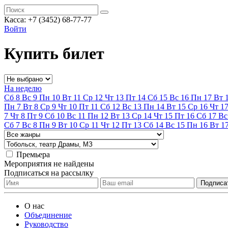
Касса:
+7 (3452)
68-77-77
Войти
Купить билет
На неделю
Сб
8
Вс
9
Пн
10
Вт
11
Ср
12
Чт
13
Пт
14
Сб
15
Вс
16
Пн
17
Вт
Пн
7
Вт
8
Ср
9
Чт
10
Пт
11
Сб
12
Вс
13
Пн
14
Вт
15
Ср
16
Чт
1
7
Чт
8
Пт
9
Сб
10
Вс
11
Пн
12
Вт
13
Ср
14
Чт
15
Пт
16
Сб
17
Вс
Сб
7
Вс
8
Пн
9
Вт
10
Ср
11
Чт
12
Пт
13
Сб
14
Вс
15
Пн
16
Вт
1
Премьера
Мероприятия не найдены
Подписаться на рассылку
О нас
Объединение
Руководство