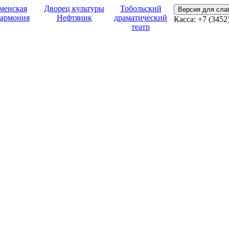
менская
Дворец культуры
Тобольский
Версия для сл
армония
Нефтяник
драматический
Касса:
+7 (3452
театр