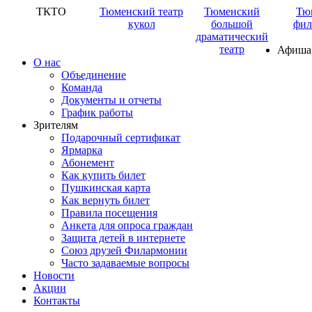
ТКТО
Тюменский театр
Тюменский
Тю
кукол
большой
фил
драматический
театр
Афиша
О нас
Объединение
Команда
Документы и отчеты
График работы
Зрителям
Подарочный сертификат
Ярмарка
Абонемент
Как купить билет
Пушкинская карта
Как вернуть билет
Правила посещения
Анкета для опроса граждан
Защита детей в интернете
Союз друзей Филармонии
Часто задаваемые вопросы
Новости
Акции
Контакты