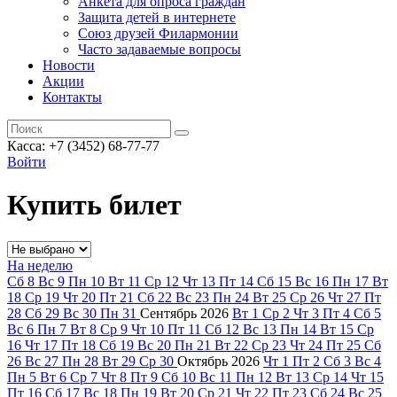
Анкета для опроса граждан
Защита детей в интернете
Союз друзей Филармонии
Часто задаваемые вопросы
Новости
Акции
Контакты
Касса:
+7 (3452)
68-77-77
Войти
Купить билет
На неделю
Сб
8
Вс
9
Пн
10
Вт
11
Ср
12
Чт
13
Пт
14
Сб
15
Вс
16
Пн
17
Вт
18
Ср
19
Чт
20
Пт
21
Сб
22
Вс
23
Пн
24
Вт
25
Ср
26
Чт
27
Пт
28
Сб
29
Вс
30
Пн
31
Сентябрь
2026
Вт
1
Ср
2
Чт
3
Пт
4
Сб
5
Вс
6
Пн
7
Вт
8
Ср
9
Чт
10
Пт
11
Сб
12
Вс
13
Пн
14
Вт
15
Ср
16
Чт
17
Пт
18
Сб
19
Вс
20
Пн
21
Вт
22
Ср
23
Чт
24
Пт
25
Сб
26
Вс
27
Пн
28
Вт
29
Ср
30
Октябрь
2026
Чт
1
Пт
2
Сб
3
Вс
4
Пн
5
Вт
6
Ср
7
Чт
8
Пт
9
Сб
10
Вс
11
Пн
12
Вт
13
Ср
14
Чт
15
Пт
16
Сб
17
Вс
18
Пн
19
Вт
20
Ср
21
Чт
22
Пт
23
Сб
24
Вс
25