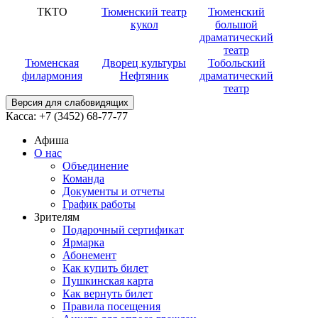
ТКТО
Тюменский театр
Тюменский
кукол
большой
драматический
театр
Тюменская
Дворец культуры
Тобольский
филармония
Нефтяник
драматический
театр
Версия для слабовидящих
Касса:
+7 (3452)
68-77-77
Афиша
О нас
Объединение
Команда
Документы и отчеты
График работы
Зрителям
Подарочный сертификат
Ярмарка
Абонемент
Как купить билет
Пушкинская карта
Как вернуть билет
Правила посещения