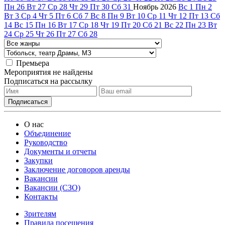
Пн
26
Вт
27
Ср
28
Чт
29
Пт
30
Сб
31
Ноябрь
2026
Вс
1
Пн
2
Вт
3
Ср
4
Чт
5
Пт
6
Сб
7
Вс
8
Пн
9
Вт
10
Ср
11
Чт
12
Пт
13
Сб
14
Вс
15
Пн
16
Вт
17
Ср
18
Чт
19
Пт
20
Сб
21
Вс
22
Пн
23
Вт
24
Ср
25
Чт
26
Пт
27
Сб
28
Премьера
Мероприятия не найдены
Подписаться на рассылку
О нас
Объединение
Руководство
Документы и отчеты
Закупки
Заключение договоров аренды
Вакансии
Вакансии (СЗО)
Контакты
Зрителям
Правила посещения