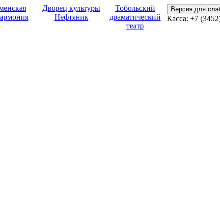
менская
Дворец культуры
Тобольский
Версия для сл
армония
Нефтяник
драматический
Касса:
+7 (3452
театр