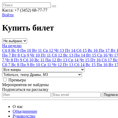
Касса:
+7 (3452)
68-77-77
Войти
Купить билет
На неделю
Сб
8
Вс
9
Пн
10
Вт
11
Ср
12
Чт
13
Пт
14
Сб
15
Вс
16
Пн
17
Вт
Пн
7
Вт
8
Ср
9
Чт
10
Пт
11
Сб
12
Вс
13
Пн
14
Вт
15
Ср
16
Чт
1
7
Чт
8
Пт
9
Сб
10
Вс
11
Пн
12
Вт
13
Ср
14
Чт
15
Пт
16
Сб
17
Вс
Сб
7
Вс
8
Пн
9
Вт
10
Ср
11
Чт
12
Пт
13
Сб
14
Вс
15
Пн
16
Вт
1
Премьера
Мероприятия не найдены
Подписаться на рассылку
О нас
Объединение
Руководство