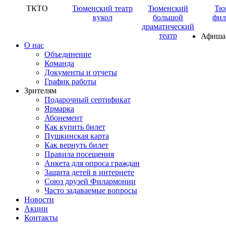
ТКТО
Тюменский театр
Тюменский
Тю
кукол
большой
фил
драматический
театр
Афиша
О нас
Объединение
Команда
Документы и отчеты
График работы
Зрителям
Подарочный сертификат
Ярмарка
Абонемент
Как купить билет
Пушкинская карта
Как вернуть билет
Правила посещения
Анкета для опроса граждан
Защита детей в интернете
Союз друзей Филармонии
Часто задаваемые вопросы
Новости
Акции
Контакты