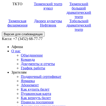
ТКТО
Тюменский театр
Тюменский
кукол
большой
драматический
театр
Тюменская
Дворец культуры
Тобольский
филармония
Нефтяник
драматический
театр
Версия для слабовидящих
Касса:
+7 (3452)
68-77-77
Афиша
О нас
Объединение
Команда
Документы и отчеты
График работы
Зрителям
Подарочный сертификат
Ярмарка
Абонемент
Как купить билет
Пушкинская карта
Как вернуть билет
Правила посещения