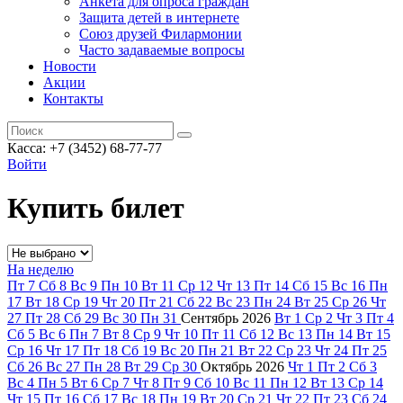
Анкета для опроса граждан
Защита детей в интернете
Союз друзей Филармонии
Часто задаваемые вопросы
Новости
Акции
Контакты
Касса:
+7 (3452)
68-77-77
Войти
Купить билет
На неделю
Пт
7
Сб
8
Вс
9
Пн
10
Вт
11
Ср
12
Чт
13
Пт
14
Сб
15
Вс
16
Пн
17
Вт
18
Ср
19
Чт
20
Пт
21
Сб
22
Вс
23
Пн
24
Вт
25
Ср
26
Чт
27
Пт
28
Сб
29
Вс
30
Пн
31
Сентябрь
2026
Вт
1
Ср
2
Чт
3
Пт
4
Сб
5
Вс
6
Пн
7
Вт
8
Ср
9
Чт
10
Пт
11
Сб
12
Вс
13
Пн
14
Вт
15
Ср
16
Чт
17
Пт
18
Сб
19
Вс
20
Пн
21
Вт
22
Ср
23
Чт
24
Пт
25
Сб
26
Вс
27
Пн
28
Вт
29
Ср
30
Октябрь
2026
Чт
1
Пт
2
Сб
3
Вс
4
Пн
5
Вт
6
Ср
7
Чт
8
Пт
9
Сб
10
Вс
11
Пн
12
Вт
13
Ср
14
Чт
15
Пт
16
Сб
17
Вс
18
Пн
19
Вт
20
Ср
21
Чт
22
Пт
23
Сб
24