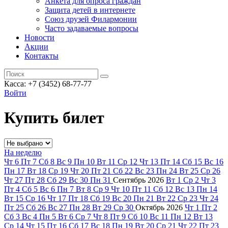
Анкета для опроса граждан
Защита детей в интернете
Союз друзей Филармонии
Часто задаваемые вопросы
Новости
Акции
Контакты
Касса:
+7 (3452)
68-77-77
Войти
Купить билет
На неделю
Чт
6
Пт
7
Сб
8
Вс
9
Пн
10
Вт
11
Ср
12
Чт
13
Пт
14
Сб
15
Вс
16
Пн
17
Вт
18
Ср
19
Чт
20
Пт
21
Сб
22
Вс
23
Пн
24
Вт
25
Ср
26
Чт
27
Пт
28
Сб
29
Вс
30
Пн
31
Сентябрь
2026
Вт
1
Ср
2
Чт
3
Пт
4
Сб
5
Вс
6
Пн
7
Вт
8
Ср
9
Чт
10
Пт
11
Сб
12
Вс
13
Пн
14
Вт
15
Ср
16
Чт
17
Пт
18
Сб
19
Вс
20
Пн
21
Вт
22
Ср
23
Чт
24
Пт
25
Сб
26
Вс
27
Пн
28
Вт
29
Ср
30
Октябрь
2026
Чт
1
Пт
2
Сб
3
Вс
4
Пн
5
Вт
6
Ср
7
Чт
8
Пт
9
Сб
10
Вс
11
Пн
12
Вт
13
Ср
14
Чт
15
Пт
16
Сб
17
Вс
18
Пн
19
Вт
20
Ср
21
Чт
22
Пт
23