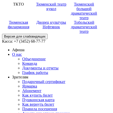
ТКТО
Тюменский театр
Тюменский
кукол
большой
драматический
театр
Тюменская
Дворец культуры
Тобольский
филармония
Нефтяник
драматический
театр
Версия для слабовидящих
Касса:
+7 (3452)
68-77-77
Афиша
О нас
Объединение
Команда
Документы и отчеты
График работы
Зрителям
Подарочный сертификат
Ярмарка
Абонемент
Как купить билет
Пушкинская карта
Как вернуть билет
Правила посещения