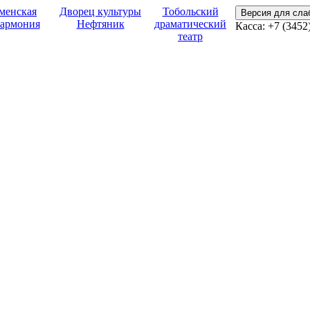
менская
Дворец культуры
Тобольский
Версия для сл
армония
Нефтяник
драматический
Касса:
+7 (3452
театр