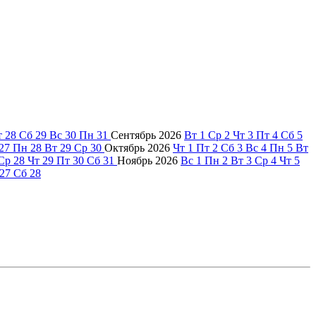
т
28
Сб
29
Вс
30
Пн
31
Сентябрь
2026
Вт
1
Ср
2
Чт
3
Пт
4
Сб
5
27
Пн
28
Вт
29
Ср
30
Октябрь
2026
Чт
1
Пт
2
Сб
3
Вс
4
Пн
5
Вт
Ср
28
Чт
29
Пт
30
Сб
31
Ноябрь
2026
Вс
1
Пн
2
Вт
3
Ср
4
Чт
5
27
Сб
28