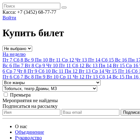
Касса:
+7 (3452)
68-77-77
Войти
Купить билет
На неделю
Пт
7
Сб
8
Вс
9
Пн
10
Вт
11
Ср
12
Чт
13
Пт
14
Сб
15
Вс
16
Пн
1
Вс
6
Пн
7
Вт
8
Ср
9
Чт
10
Пт
11
Сб
12
Вс
13
Пн
14
Вт
15
Ср
16
6
Ср
7
Чт
8
Пт
9
Сб
10
Вс
11
Пн
12
Вт
13
Ср
14
Чт
15
Пт
16
Сб
Пт
6
Сб
7
Вс
8
Пн
9
Вт
10
Ср
11
Чт
12
Пт
13
Сб
14
Вс
15
Пн
16
Премьера
Мероприятия не найдены
Подписаться на рассылку
О нас
Объединение
Руководство