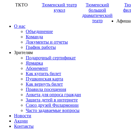
ТКТО
Тюменский театр
Тюменский
Тю
кукол
большой
фил
драматический
театр
Афиша
О нас
Объединение
Команда
Документы и отчеты
График работы
Зрителям
Подарочный сертификат
Ярмарка
Абонемент
Как купить билет
Пушкинская карта
Как вернуть билет
Правила посещения
Анкета для опроса граждан
Защита детей в интернете
Союз друзей Филармонии
Часто задаваемые вопросы
Новости
Акции
Контакты