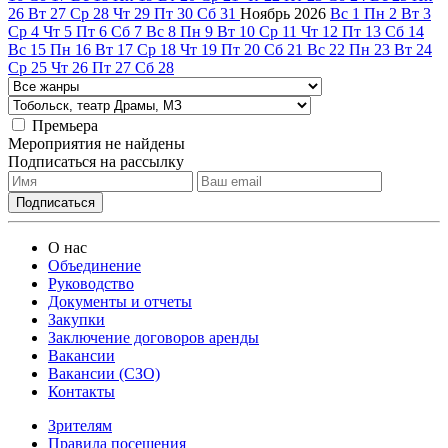
26
Вт
27
Ср
28
Чт
29
Пт
30
Сб
31
Ноябрь
2026
Вс
1
Пн
2
Вт
3
Ср
4
Чт
5
Пт
6
Сб
7
Вс
8
Пн
9
Вт
10
Ср
11
Чт
12
Пт
13
Сб
14
Вс
15
Пн
16
Вт
17
Ср
18
Чт
19
Пт
20
Сб
21
Вс
22
Пн
23
Вт
24
Ср
25
Чт
26
Пт
27
Сб
28
Премьера
Мероприятия не найдены
Подписаться на рассылку
О нас
Объединение
Руководство
Документы и отчеты
Закупки
Заключение договоров аренды
Вакансии
Вакансии (СЗО)
Контакты
Зрителям
Правила посещения