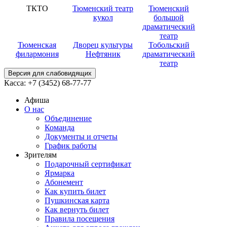
ТКТО
Тюменский театр
Тюменский
кукол
большой
драматический
театр
Тюменская
Дворец культуры
Тобольский
филармония
Нефтяник
драматический
театр
Версия для слабовидящих
Касса:
+7 (3452)
68-77-77
Афиша
О нас
Объединение
Команда
Документы и отчеты
График работы
Зрителям
Подарочный сертификат
Ярмарка
Абонемент
Как купить билет
Пушкинская карта
Как вернуть билет
Правила посещения