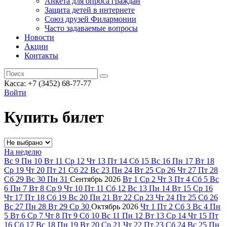
Анкета для опроса граждан
Защита детей в интернете
Союз друзей Филармонии
Часто задаваемые вопросы
Новости
Акции
Контакты
Касса:
+7 (3452)
68-77-77
Войти
Купить билет
На неделю
Вс
9
Пн
10
Вт
11
Ср
12
Чт
13
Пт
14
Сб
15
Вс
16
Пн
17
Вт
18
Ср
19
Чт
20
Пт
21
Сб
22
Вс
23
Пн
24
Вт
25
Ср
26
Чт
27
Пт
28
Сб
29
Вс
30
Пн
31
Сентябрь
2026
Вт
1
Ср
2
Чт
3
Пт
4
Сб
5
Вс
6
Пн
7
Вт
8
Ср
9
Чт
10
Пт
11
Сб
12
Вс
13
Пн
14
Вт
15
Ср
16
Чт
17
Пт
18
Сб
19
Вс
20
Пн
21
Вт
22
Ср
23
Чт
24
Пт
25
Сб
26
Вс
27
Пн
28
Вт
29
Ср
30
Октябрь
2026
Чт
1
Пт
2
Сб
3
Вс
4
Пн
5
Вт
6
Ср
7
Чт
8
Пт
9
Сб
10
Вс
11
Пн
12
Вт
13
Ср
14
Чт
15
Пт
16
Сб
17
Вс
18
Пн
19
Вт
20
Ср
21
Чт
22
Пт
23
Сб
24
Вс
25
Пн