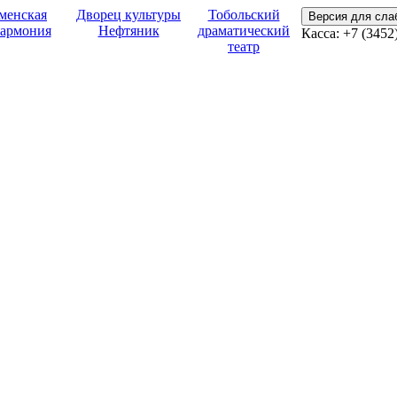
менская
Дворец культуры
Тобольский
Версия для сл
армония
Нефтяник
драматический
Касса:
+7 (3452
театр