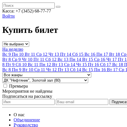
Касса:
+7 (3452)
68-77-77
Войти
Купить билет
На неделю
Вс
9
Пн
10
Вт
11
Ср
12
Чт
13
Пт
14
Сб
15
Вс
16
Пн
17
Вт
18
Ср
Вт
8
Ср
9
Чт
10
Пт
11
Сб
12
Вс
13
Пн
14
Вт
15
Ср
16
Чт
17
Пт
1
8
Пт
9
Сб
10
Вс
11
Пн
12
Вт
13
Ср
14
Чт
15
Пт
16
Сб
17
Вс
18
Вс
8
Пн
9
Вт
10
Ср
11
Чт
12
Пт
13
Сб
14
Вс
15
Пн
16
Вт
17
Ср
Премьера
Мероприятия не найдены
Подписаться на рассылку
О нас
Объединение
Руководство