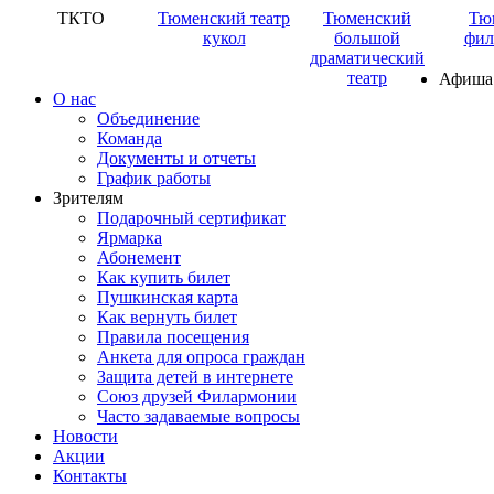
ТКТО
Тюменский театр
Тюменский
Тю
кукол
большой
фил
драматический
театр
Афиша
О нас
Объединение
Команда
Документы и отчеты
График работы
Зрителям
Подарочный сертификат
Ярмарка
Абонемент
Как купить билет
Пушкинская карта
Как вернуть билет
Правила посещения
Анкета для опроса граждан
Защита детей в интернете
Союз друзей Филармонии
Часто задаваемые вопросы
Новости
Акции
Контакты