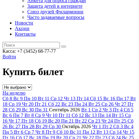
Анкета для опроса граждан
Защита детей в интернете
Союз друзей Филармонии
Часто задаваемые вопросы
Новости
Акции
Контакты
Касса:
+7 (3452)
68-77-77
Войти
Купить билет
На неделю
Сб
8
Вс
9
Пн
10
Вт
11
Ср
12
Чт
13
Пт
14
Сб
15
Вс
16
Пн
17
Вт
18
Ср
19
Чт
20
Пт
21
Сб
22
Вс
23
Пн
24
Вт
25
Ср
26
Чт
27
Пт
28
Сб
29
Вс
30
Пн
31
Сентябрь
2026
Вт
1
Ср
2
Чт
3
Пт
4
Сб
5
Вс
6
Пн
7
Вт
8
Ср
9
Чт
10
Пт
11
Сб
12
Вс
13
Пн
14
Вт
15
Ср
16
Чт
17
Пт
18
Сб
19
Вс
20
Пн
21
Вт
22
Ср
23
Чт
24
Пт
25
Сб
26
Вс
27
Пн
28
Вт
29
Ср
30
Октябрь
2026
Чт
1
Пт
2
Сб
3
Вс
4
Пн
5
Вт
6
Ср
7
Чт
8
Пт
9
Сб
10
Вс
11
Пн
12
Вт
13
Ср
14
Чт
15
Пт
16
Сб
17
Вс
18
Пн
19
Вт
20
Ср
21
Чт
22
Пт
23
Сб
24
Вс
25