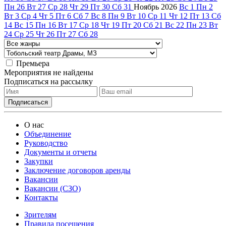
Пн
26
Вт
27
Ср
28
Чт
29
Пт
30
Сб
31
Ноябрь
2026
Вс
1
Пн
2
Вт
3
Ср
4
Чт
5
Пт
6
Сб
7
Вс
8
Пн
9
Вт
10
Ср
11
Чт
12
Пт
13
Сб
14
Вс
15
Пн
16
Вт
17
Ср
18
Чт
19
Пт
20
Сб
21
Вс
22
Пн
23
Вт
24
Ср
25
Чт
26
Пт
27
Сб
28
Премьера
Мероприятия не найдены
Подписаться на рассылку
О нас
Объединение
Руководство
Документы и отчеты
Закупки
Заключение договоров аренды
Вакансии
Вакансии (СЗО)
Контакты
Зрителям
Правила посещения