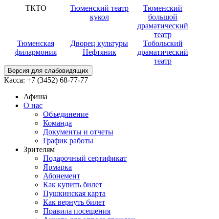
ТКТО
Тюменский театр
Тюменский
кукол
большой
драматический
театр
Тюменская
Дворец культуры
Тобольский
филармония
Нефтяник
драматический
театр
Версия для слабовидящих
Касса:
+7 (3452)
68-77-77
Афиша
О нас
Объединение
Команда
Документы и отчеты
График работы
Зрителям
Подарочный сертификат
Ярмарка
Абонемент
Как купить билет
Пушкинская карта
Как вернуть билет
Правила посещения