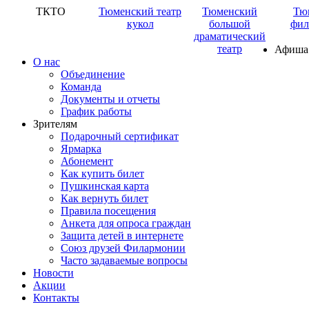
ТКТО
Тюменский театр
Тюменский
Тю
кукол
большой
фил
драматический
театр
Афиша
О нас
Объединение
Команда
Документы и отчеты
График работы
Зрителям
Подарочный сертификат
Ярмарка
Абонемент
Как купить билет
Пушкинская карта
Как вернуть билет
Правила посещения
Анкета для опроса граждан
Защита детей в интернете
Союз друзей Филармонии
Часто задаваемые вопросы
Новости
Акции
Контакты