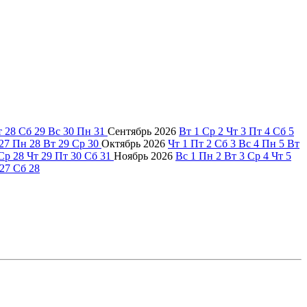
т
28
Сб
29
Вс
30
Пн
31
Сентябрь
2026
Вт
1
Ср
2
Чт
3
Пт
4
Сб
5
27
Пн
28
Вт
29
Ср
30
Октябрь
2026
Чт
1
Пт
2
Сб
3
Вс
4
Пн
5
Вт
Ср
28
Чт
29
Пт
30
Сб
31
Ноябрь
2026
Вс
1
Пн
2
Вт
3
Ср
4
Чт
5
27
Сб
28