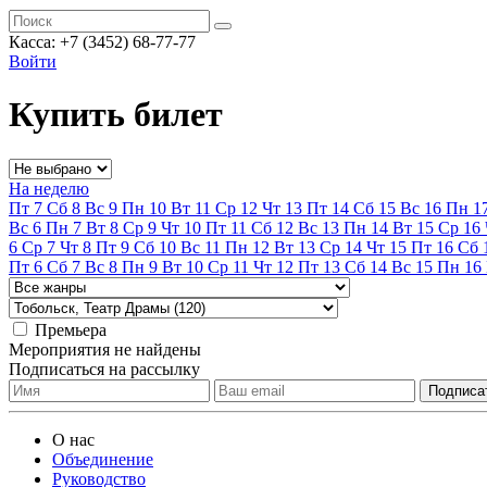
Касса:
+7 (3452)
68-77-77
Войти
Купить билет
На неделю
Пт
7
Сб
8
Вс
9
Пн
10
Вт
11
Ср
12
Чт
13
Пт
14
Сб
15
Вс
16
Пн
1
Вс
6
Пн
7
Вт
8
Ср
9
Чт
10
Пт
11
Сб
12
Вс
13
Пн
14
Вт
15
Ср
16
6
Ср
7
Чт
8
Пт
9
Сб
10
Вс
11
Пн
12
Вт
13
Ср
14
Чт
15
Пт
16
Сб
Пт
6
Сб
7
Вс
8
Пн
9
Вт
10
Ср
11
Чт
12
Пт
13
Сб
14
Вс
15
Пн
16
Премьера
Мероприятия не найдены
Подписаться на рассылку
О нас
Объединение
Руководство