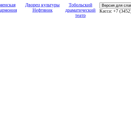
менская
Дворец культуры
Тобольский
Версия для сл
армония
Нефтяник
драматический
Касса:
+7 (3452
театр