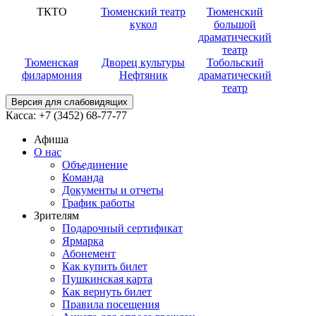
ТКТО
Тюменский театр
Тюменский
кукол
большой
драматический
театр
Тюменская
Дворец культуры
Тобольский
филармония
Нефтяник
драматический
театр
Версия для слабовидящих
Касса:
+7 (3452)
68-77-77
Афиша
О нас
Объединение
Команда
Документы и отчеты
График работы
Зрителям
Подарочный сертификат
Ярмарка
Абонемент
Как купить билет
Пушкинская карта
Как вернуть билет
Правила посещения