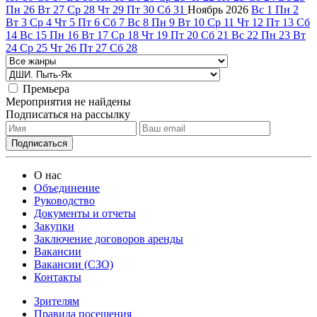
Пн
26
Вт
27
Ср
28
Чт
29
Пт
30
Сб
31
Ноябрь
2026
Вс
1
Пн
2
Вт
3
Ср
4
Чт
5
Пт
6
Сб
7
Вс
8
Пн
9
Вт
10
Ср
11
Чт
12
Пт
13
Сб
14
Вс
15
Пн
16
Вт
17
Ср
18
Чт
19
Пт
20
Сб
21
Вс
22
Пн
23
Вт
24
Ср
25
Чт
26
Пт
27
Сб
28
Премьера
Мероприятия не найдены
Подписаться на рассылку
О нас
Объединение
Руководство
Документы и отчеты
Закупки
Заключение договоров аренды
Вакансии
Вакансии (СЗО)
Контакты
Зрителям
Правила посещения