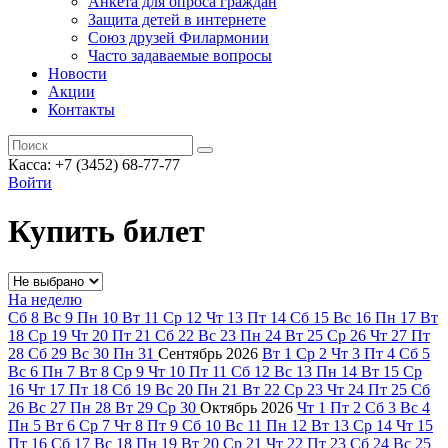
Анкета для опроса граждан
Защита детей в интернете
Союз друзей Филармонии
Часто задаваемые вопросы
Новости
Акции
Контакты
Касса:
+7 (3452)
68-77-77
Войти
Купить билет
На неделю
Сб
8
Вс
9
Пн
10
Вт
11
Ср
12
Чт
13
Пт
14
Сб
15
Вс
16
Пн
17
Вт
18
Ср
19
Чт
20
Пт
21
Сб
22
Вс
23
Пн
24
Вт
25
Ср
26
Чт
27
Пт
28
Сб
29
Вс
30
Пн
31
Сентябрь
2026
Вт
1
Ср
2
Чт
3
Пт
4
Сб
5
Вс
6
Пн
7
Вт
8
Ср
9
Чт
10
Пт
11
Сб
12
Вс
13
Пн
14
Вт
15
Ср
16
Чт
17
Пт
18
Сб
19
Вс
20
Пн
21
Вт
22
Ср
23
Чт
24
Пт
25
Сб
26
Вс
27
Пн
28
Вт
29
Ср
30
Октябрь
2026
Чт
1
Пт
2
Сб
3
Вс
4
Пн
5
Вт
6
Ср
7
Чт
8
Пт
9
Сб
10
Вс
11
Пн
12
Вт
13
Ср
14
Чт
15
Пт
16
Сб
17
Вс
18
Пн
19
Вт
20
Ср
21
Чт
22
Пт
23
Сб
24
Вс
25