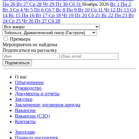
Пн
26
Вт
27
Ср
28
Чт
29
Пт
30
Сб
31
Ноябрь
2026
Вс
1
Пн
2
Вт
3
Ср
4
Чт
5
Пт
6
Сб
7
Вс
8
Пн
9
Вт
10
Ср
11
Чт
12
Пт
13
Сб
14
Вс
15
Пн
16
Вт
17
Ср
18
Чт
19
Пт
20
Сб
21
Вс
22
Пн
23
Вт
24
Ср
25
Чт
26
Пт
27
Сб
28
Премьера
Мероприятия не найдены
Подписаться на рассылку
О нас
Объединение
Руководство
Документы и отчеты
Закупки
Заключение договоров аренды
Вакансии
Вакансии (СЗО)
Контакты
Зрителям
Правила посещения