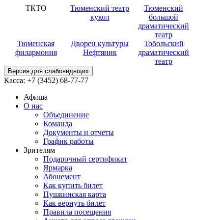
ТКТО
Тюменский театр
Тюменский
кукол
большой
драматический
театр
Тюменская
Дворец культуры
Тобольский
филармония
Нефтяник
драматический
театр
Версия для слабовидящих
Касса:
+7 (3452)
68-77-77
Афиша
О нас
Объединение
Команда
Документы и отчеты
График работы
Зрителям
Подарочный сертификат
Ярмарка
Абонемент
Как купить билет
Пушкинская карта
Как вернуть билет
Правила посещения