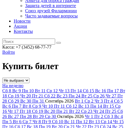
Анкета для опроса граждан
Защита детей в интернете
Союз друзей Филармонии
Часто задаваемые вопросы
Новости
Акции
Контакты
Касса:
+7 (3452)
68-77-77
Войти
Купить билет
На неделю
Сб
8
Вс
9
Пн
10
Вт
11
Ср
12
Чт
13
Пт
14
Сб
15
Вс
16
Пн
17
Вт
18
Ср
19
Чт
20
Пт
21
Сб
22
Вс
23
Пн
24
Вт
25
Ср
26
Чт
27
Пт
28
Сб
29
Вс
30
Пн
31
Сентябрь
2026
Вт
1
Ср
2
Чт
3
Пт
4
Сб
5
Вс
6
Пн
7
Вт
8
Ср
9
Чт
10
Пт
11
Сб
12
Вс
13
Пн
14
Вт
15
Ср
16
Чт
17
Пт
18
Сб
19
Вс
20
Пн
21
Вт
22
Ср
23
Чт
24
Пт
25
Сб
26
Вс
27
Пн
28
Вт
29
Ср
30
Октябрь
2026
Чт
1
Пт
2
Сб
3
Вс
4
Пн
5
Вт
6
Ср
7
Чт
8
Пт
9
Сб
10
Вс
11
Пн
12
Вт
13
Ср
14
Чт
15
Пт
16
Сб
17
Вс
18
Пн
19
Вт
20
Ср
21
Чт
22
Пт
23
Сб
24
Вс
25