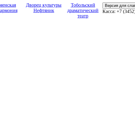
менская
Дворец культуры
Тобольский
Версия для сл
армония
Нефтяник
драматический
Касса:
+7 (3452
театр