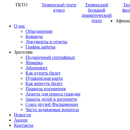
ТКТО
Тюменский театр
Тюменский
Тю
кукол
большой
фил
драматический
театр
Афиша
О нас
Объединение
Команда
Документы и отчеты
График работы
Зрителям
Подарочный сертификат
Ярмарка
Абонемент
Как купить билет
Пушкинская карта
Как вернуть билет
Правила посещения
Анкета для опроса граждан
Защита детей в интернете
Союз друзей Филармонии
Часто задаваемые вопросы
Новости
Акции
Контакты