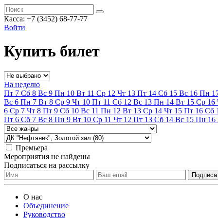
Касса:
+7 (3452)
68-77-77
Войти
Купить билет
На неделю
Пт
7
Сб
8
Вс
9
Пн
10
Вт
11
Ср
12
Чт
13
Пт
14
Сб
15
Вс
16
Пн
1
Вс
6
Пн
7
Вт
8
Ср
9
Чт
10
Пт
11
Сб
12
Вс
13
Пн
14
Вт
15
Ср
16
6
Ср
7
Чт
8
Пт
9
Сб
10
Вс
11
Пн
12
Вт
13
Ср
14
Чт
15
Пт
16
Сб
Пт
6
Сб
7
Вс
8
Пн
9
Вт
10
Ср
11
Чт
12
Пт
13
Сб
14
Вс
15
Пн
16
Премьера
Мероприятия не найдены
Подписаться на рассылку
О нас
Объединение
Руководство