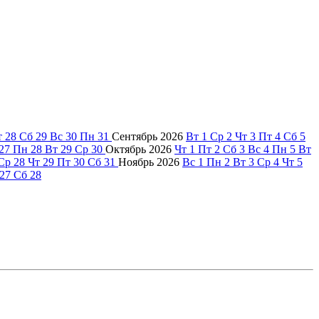
т
28
Сб
29
Вс
30
Пн
31
Сентябрь
2026
Вт
1
Ср
2
Чт
3
Пт
4
Сб
5
27
Пн
28
Вт
29
Ср
30
Октябрь
2026
Чт
1
Пт
2
Сб
3
Вс
4
Пн
5
Вт
Ср
28
Чт
29
Пт
30
Сб
31
Ноябрь
2026
Вс
1
Пн
2
Вт
3
Ср
4
Чт
5
27
Сб
28