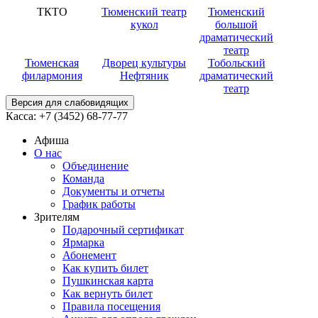
ТКТО
Тюменский театр
Тюменский
кукол
большой
драматический
театр
Тюменская
Дворец культуры
Тобольский
филармония
Нефтяник
драматический
театр
Версия для слабовидящих
Касса:
+7 (3452)
68-77-77
Афиша
О нас
Объединение
Команда
Документы и отчеты
График работы
Зрителям
Подарочный сертификат
Ярмарка
Абонемент
Как купить билет
Пушкинская карта
Как вернуть билет
Правила посещения