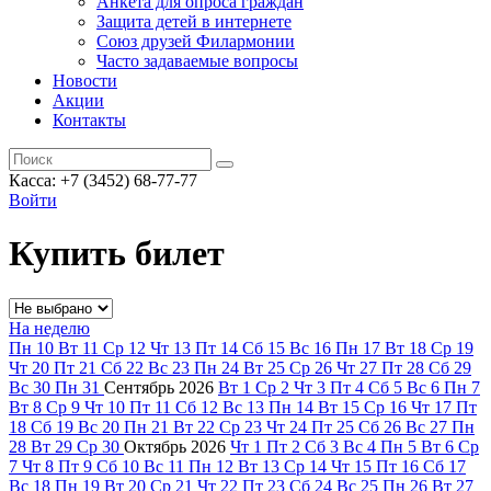
Анкета для опроса граждан
Защита детей в интернете
Союз друзей Филармонии
Часто задаваемые вопросы
Новости
Акции
Контакты
Касса:
+7 (3452)
68-77-77
Войти
Купить билет
На неделю
Пн
10
Вт
11
Ср
12
Чт
13
Пт
14
Сб
15
Вс
16
Пн
17
Вт
18
Ср
19
Чт
20
Пт
21
Сб
22
Вс
23
Пн
24
Вт
25
Ср
26
Чт
27
Пт
28
Сб
29
Вс
30
Пн
31
Сентябрь
2026
Вт
1
Ср
2
Чт
3
Пт
4
Сб
5
Вс
6
Пн
7
Вт
8
Ср
9
Чт
10
Пт
11
Сб
12
Вс
13
Пн
14
Вт
15
Ср
16
Чт
17
Пт
18
Сб
19
Вс
20
Пн
21
Вт
22
Ср
23
Чт
24
Пт
25
Сб
26
Вс
27
Пн
28
Вт
29
Ср
30
Октябрь
2026
Чт
1
Пт
2
Сб
3
Вс
4
Пн
5
Вт
6
Ср
7
Чт
8
Пт
9
Сб
10
Вс
11
Пн
12
Вт
13
Ср
14
Чт
15
Пт
16
Сб
17
Вс
18
Пн
19
Вт
20
Ср
21
Чт
22
Пт
23
Сб
24
Вс
25
Пн
26
Вт
27