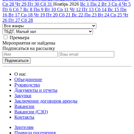
Ср
28
Чт
29
Пт
30
Сб
31
Ноябрь
2026
Вс
1
Пн
2
Вт
3
Ср
4
Чт
5
Пт
6
Сб
7
Вс
8
Пн
9
Вт
10
Ср
11
Чт
12
Пт
13
Сб
14
Вс
15
Пн
16
Вт
17
Ср
18
Чт
19
Пт
20
Сб
21
Вс
22
Пн
23
Вт
24
Ср
25
Чт
26
Пт
27
Сб
28
Премьера
Мероприятия не найдены
Подписаться на рассылку
О нас
Объединение
Руководство
Документы и отчеты
Закупки
Заключение договоров аренды
Вакансии
Вакансии (СЗО)
Контакты
Зрителям
Правила посещения