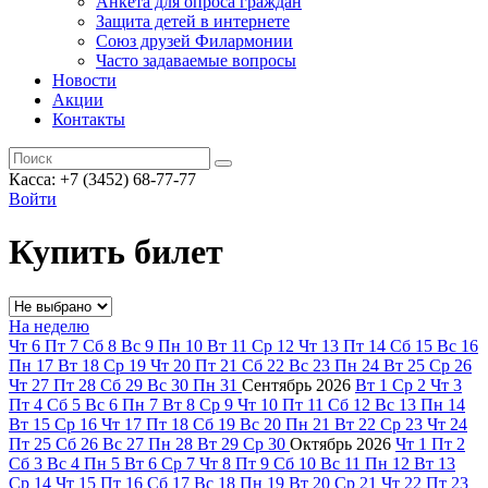
Анкета для опроса граждан
Защита детей в интернете
Союз друзей Филармонии
Часто задаваемые вопросы
Новости
Акции
Контакты
Касса:
+7 (3452)
68-77-77
Войти
Купить билет
На неделю
Чт
6
Пт
7
Сб
8
Вс
9
Пн
10
Вт
11
Ср
12
Чт
13
Пт
14
Сб
15
Вс
16
Пн
17
Вт
18
Ср
19
Чт
20
Пт
21
Сб
22
Вс
23
Пн
24
Вт
25
Ср
26
Чт
27
Пт
28
Сб
29
Вс
30
Пн
31
Сентябрь
2026
Вт
1
Ср
2
Чт
3
Пт
4
Сб
5
Вс
6
Пн
7
Вт
8
Ср
9
Чт
10
Пт
11
Сб
12
Вс
13
Пн
14
Вт
15
Ср
16
Чт
17
Пт
18
Сб
19
Вс
20
Пн
21
Вт
22
Ср
23
Чт
24
Пт
25
Сб
26
Вс
27
Пн
28
Вт
29
Ср
30
Октябрь
2026
Чт
1
Пт
2
Сб
3
Вс
4
Пн
5
Вт
6
Ср
7
Чт
8
Пт
9
Сб
10
Вс
11
Пн
12
Вт
13
Ср
14
Чт
15
Пт
16
Сб
17
Вс
18
Пн
19
Вт
20
Ср
21
Чт
22
Пт
23