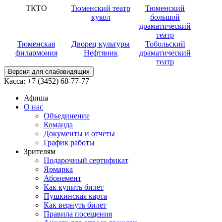
ТКТО
Тюменский театр
Тюменский
кукол
большой
драматический
театр
Тюменская
Дворец культуры
Тобольский
филармония
Нефтяник
драматический
театр
Версия для слабовидящих
Касса:
+7 (3452)
68-77-77
Афиша
О нас
Объединение
Команда
Документы и отчеты
График работы
Зрителям
Подарочный сертификат
Ярмарка
Абонемент
Как купить билет
Пушкинская карта
Как вернуть билет
Правила посещения