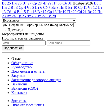
Вс
25
Пн
26
Вт
27
Ср
28
Чт
29
Пт
30
Сб
31
Ноябрь
2026
Вс
1
Пн
2
Вт
3
Ср
4
Чт
5
Пт
6
Сб
7
Вс
8
Пн
9
Вт
10
Ср
11
Чт
12
Пт
13
Сб
14
Вс
15
Пн
16
Вт
17
Ср
18
Чт
19
Пт
20
Сб
21
Вс
22
Пн
23
Вт
24
Ср
25
Чт
26
Пт
27
Сб
28
Премьера
Мероприятия не найдены
Подписаться на рассылку
О нас
Объединение
Руководство
Документы и отчеты
Закупки
Заключение договоров аренды
Вакансии
Вакансии (СЗО)
Контакты
Зрителям
Правила посещения