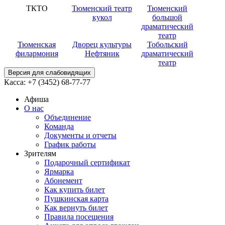
ТКТО
Тюменский театр
Тюменский
кукол
большой
драматический
театр
Тюменская
Дворец культуры
Тобольский
филармония
Нефтяник
драматический
театр
Версия для слабовидящих
Касса:
+7 (3452)
68-77-77
Афиша
О нас
Объединение
Команда
Документы и отчеты
График работы
Зрителям
Подарочный сертификат
Ярмарка
Абонемент
Как купить билет
Пушкинская карта
Как вернуть билет
Правила посещения