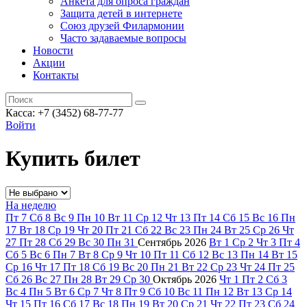
Анкета для опроса граждан
Защита детей в интернете
Союз друзей Филармонии
Часто задаваемые вопросы
Новости
Акции
Контакты
Касса:
+7 (3452)
68-77-77
Войти
Купить билет
На неделю
Пт
7
Сб
8
Вс
9
Пн
10
Вт
11
Ср
12
Чт
13
Пт
14
Сб
15
Вс
16
Пн
17
Вт
18
Ср
19
Чт
20
Пт
21
Сб
22
Вс
23
Пн
24
Вт
25
Ср
26
Чт
27
Пт
28
Сб
29
Вс
30
Пн
31
Сентябрь
2026
Вт
1
Ср
2
Чт
3
Пт
4
Сб
5
Вс
6
Пн
7
Вт
8
Ср
9
Чт
10
Пт
11
Сб
12
Вс
13
Пн
14
Вт
15
Ср
16
Чт
17
Пт
18
Сб
19
Вс
20
Пн
21
Вт
22
Ср
23
Чт
24
Пт
25
Сб
26
Вс
27
Пн
28
Вт
29
Ср
30
Октябрь
2026
Чт
1
Пт
2
Сб
3
Вс
4
Пн
5
Вт
6
Ср
7
Чт
8
Пт
9
Сб
10
Вс
11
Пн
12
Вт
13
Ср
14
Чт
15
Пт
16
Сб
17
Вс
18
Пн
19
Вт
20
Ср
21
Чт
22
Пт
23
Сб
24