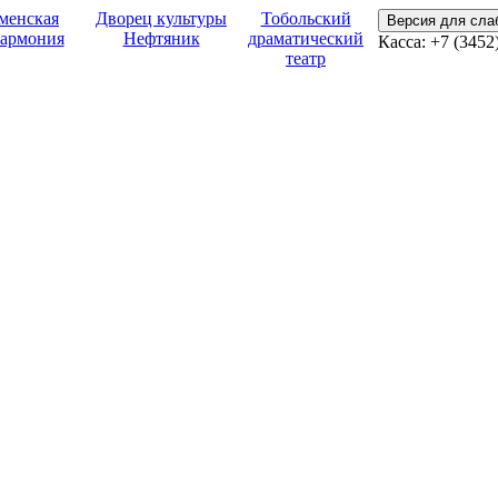
менская
Дворец культуры
Тобольский
Версия для сл
армония
Нефтяник
драматический
Касса:
+7 (3452
театр