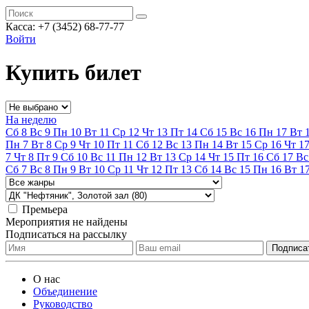
Касса:
+7 (3452)
68-77-77
Войти
Купить билет
На неделю
Сб
8
Вс
9
Пн
10
Вт
11
Ср
12
Чт
13
Пт
14
Сб
15
Вс
16
Пн
17
Вт
Пн
7
Вт
8
Ср
9
Чт
10
Пт
11
Сб
12
Вс
13
Пн
14
Вт
15
Ср
16
Чт
1
7
Чт
8
Пт
9
Сб
10
Вс
11
Пн
12
Вт
13
Ср
14
Чт
15
Пт
16
Сб
17
Вс
Сб
7
Вс
8
Пн
9
Вт
10
Ср
11
Чт
12
Пт
13
Сб
14
Вс
15
Пн
16
Вт
1
Премьера
Мероприятия не найдены
Подписаться на рассылку
О нас
Объединение
Руководство