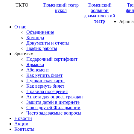
ТКТО
Тюменский театр
Тюменский
Тю
кукол
большой
фил
драматический
театр
Афиша
О нас
Объединение
Команда
Документы и отчеты
График работы
Зрителям
Подарочный сертификат
Ярмарка
Абонемент
Как купить билет
Пушкинская карта
Как вернуть билет
Правила посещения
Анкета для опроса граждан
Защита детей в интернете
Союз друзей Филармонии
Часто задаваемые вопросы
Новости
Акции
Контакты