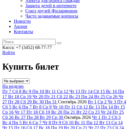
Анкета для опроса граждан
Защита детей в интернете
Союз друзей Филармонии
Часто задаваемые вопросы
Новости
Акции
Контакты
Касса:
+7 (3452)
68-77-77
Войти
Купить билет
На неделю
Пт
7
Сб
8
Вс
9
Пн
10
Вт
11
Ср
12
Чт
13
Пт
14
Сб
15
Вс
16
Пн
17
Вт
18
Ср
19
Чт
20
Пт
21
Сб
22
Вс
23
Пн
24
Вт
25
Ср
26
Чт
27
Пт
28
Сб
29
Вс
30
Пн
31
Сентябрь
2026
Вт
1
Ср
2
Чт
3
Пт
4
Сб
5
Вс
6
Пн
7
Вт
8
Ср
9
Чт
10
Пт
11
Сб
12
Вс
13
Пн
14
Вт
15
Ср
16
Чт
17
Пт
18
Сб
19
Вс
20
Пн
21
Вт
22
Ср
23
Чт
24
Пт
25
Сб
26
Вс
27
Пн
28
Вт
29
Ср
30
Октябрь
2026
Чт
1
Пт
2
Сб
3
Вс
4
Пн
5
Вт
6
Ср
7
Чт
8
Пт
9
Сб
10
Вс
11
Пн
12
Вт
13
Ср
14
Чт
15
Пт
16
Сб
17
Вс
18
Пн
19
Вт
20
Ср
21
Чт
22
Пт
23
Сб
24