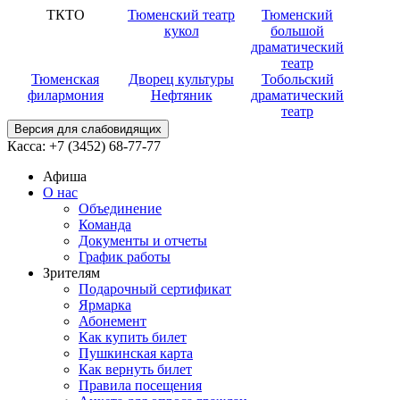
ТКТО
Тюменский театр
Тюменский
кукол
большой
драматический
театр
Тюменская
Дворец культуры
Тобольский
филармония
Нефтяник
драматический
театр
Версия для слабовидящих
Касса:
+7 (3452)
68-77-77
Афиша
О нас
Объединение
Команда
Документы и отчеты
График работы
Зрителям
Подарочный сертификат
Ярмарка
Абонемент
Как купить билет
Пушкинская карта
Как вернуть билет
Правила посещения