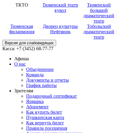
ТКТО
Тюменский театр
Тюменский
кукол
большой
драматический
театр
Тюменская
Дворец культуры
Тобольский
филармония
Нефтяник
драматический
театр
Версия для слабовидящих
Касса:
+7 (3452)
68-77-77
Афиша
О нас
Объединение
Команда
Документы и отчеты
График работы
Зрителям
Подарочный сертификат
Ярмарка
Абонемент
Как купить билет
Пушкинская карта
Как вернуть билет
Правила посещения