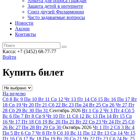
Анкета для опроса граждан
Защита детей в интернете
Союз друзей Филармонии
Часто задаваемые вопросы
Новости
Акции
Контакты
Касса:
+7 (3452)
68-77-77
Войти
Купить билет
На неделю
Сб
8
Вс
9
Пн
10
Вт
11
Ср
12
Чт
13
Пт
14
Сб
15
Вс
16
Пн
17
Вт
18
Ср
19
Чт
20
Пт
21
Сб
22
Вс
23
Пн
24
Вт
25
Ср
26
Чт
27
Пт
28
Сб
29
Вс
30
Пн
31
Сентябрь
2026
Вт
1
Ср
2
Чт
3
Пт
4
Сб
5
Вс
6
Пн
7
Вт
8
Ср
9
Чт
10
Пт
11
Сб
12
Вс
13
Пн
14
Вт
15
Ср
16
Чт
17
Пт
18
Сб
19
Вс
20
Пн
21
Вт
22
Ср
23
Чт
24
Пт
25
Сб
26
Вс
27
Пн
28
Вт
29
Ср
30
Октябрь
2026
Чт
1
Пт
2
Сб
3
Вс
4
Пн
5
Вт
6
Ср
7
Чт
8
Пт
9
Сб
10
Вс
11
Пн
12
Вт
13
Ср
14
Чт
15
Пт
16
Сб
17
Вс
18
Пн
19
Вт
20
Ср
21
Чт
22
Пт
23
Сб
24
Вс
25