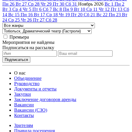
Пн
26
Вт
27
Ср
28
Чт
29
Пт
30
Сб
31
Ноябрь
2026
Вс
1
Пн
2
Вт
3
Ср
4
Чт
5
Пт
6
Сб
7
Вс
8
Пн
9
Вт
10
Ср
11
Чт
12
Пт
13
Сб
14
Вс
15
Пн
16
Вт
17
Ср
18
Чт
19
Пт
20
Сб
21
Вс
22
Пн
23
Вт
24
Ср
25
Чт
26
Пт
27
Сб
28
Премьера
Мероприятия не найдены
Подписаться на рассылку
О нас
Объединение
Руководство
Документы и отчеты
Закупки
Заключение договоров аренды
Вакансии
Вакансии (СЗО)
Контакты
Зрителям
Правила посещения